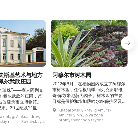
夫斯基艺术与地方
阿穆尔市树木园
佩尔武欣庄园
2012年6月，在植物园内成立了阿穆尔
市树木园，任命根纳季·阿列克谢耶维
的珍珠”——商人阿列克
奇·库兹米尼赫为园长。树木园的主要
世
奇·佩尔武欣的庄园，该
目标是保护和增加萨哈尔ян保护区及
年被改建为市立博物馆。
红豆杉林的植被，并创建远东地区稀有
纪末、20世纪及21世纪
Khabarovskiy kray, g Amursk,
和药用植物及露地栽培植物的种植区。
艺美术大师的作品，有助
Amurskiy r-n., 2-ya zona
a obl., g. Aleksandrov,
树木园尤其以其收集的列入红色名录的
1
德罗夫地区的艺术创作。
promyshlennogo rayona
kiy r-n., ul. Sovet·skaya,
远东植物而自豪（尖叶红豆杉、
建
时展览与常设展览，同时
Microbiota属、萨金特杜松、馨香卫
1
剧化的导览，以及面向成
矛、施里彭巴赫杜鹃）。树木园的设立
后
作坊。还可为亚历山德罗