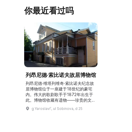
舞台建成，新的观景平台和中央林荫大
夫区的学前和
你最近看过吗
道得到完善，并安装了视 ...
馆课程。 ...
列昂尼德·索比诺夫故居博物馆
列昂尼德·维塔列维奇·索比诺夫纪念故
居博物馆位于一座建于18世纪的豪宅
内。伟大的歌剧歌手于1872年出生于
此。博物馆收藏有遗物——珍贵的文
件、照片、舞台服装、戏剧道具和日常
g Yaroslavlʹ, ul Sobinova, d 25
生活用品，反映了这位艺术家的辉煌成
就。在这里可以听到歌手的声音，参观
屋内各个房间。博物馆的馆藏展示了这
位伟大歌唱家的文化遗产。馆内设有面