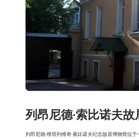
列昂尼德·索比诺夫故
列昂尼德·维塔列维奇·索比诺夫纪念故居博物馆位于