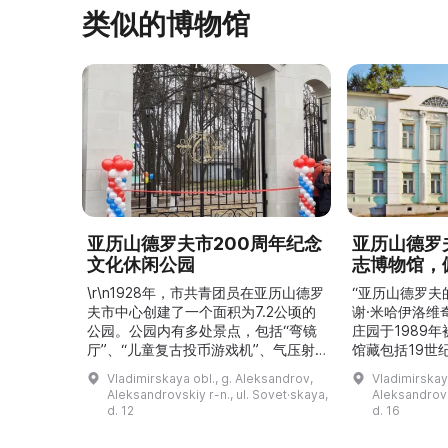
类似的博物馆
亚历山德罗夫市200周年纪念
亚历山德罗
文化休闲公园
志博物馆，
\r\n1928年，市共青团员在亚历山德罗
“亚历山德罗夫
夫市中心创建了一个面积为7.2公顷的
谢·米哈伊洛维
公园。公园内有多处景点，包括“弯镜
庄园于1989
厅”、“儿童复古投币游戏机”、气压射
馆藏包括19世
击场、“儿童之城”游乐区、户外健身器
初艺术家与工
Vladimirskaya obl., g. Aleksandrov,
Vladimirskay
材“Воркаут”、免费儿童游乐设施、游
于了解亚历山
Aleksandrovskiy r-n., ul. Sovet·skaya,
Aleksandrovs
乐项目“Веломобиль”、充气蹦床“吉
博物馆举办临
d. 12
d. 16
普”。2019年，作为“城市环境塑造”项
提供传统与戏
目的一部分，公园进行了部分整治：新
人和儿童的工