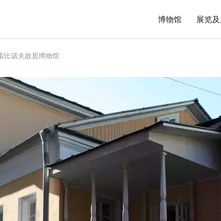
博物馆
展览及
·索比诺夫故居博物馆