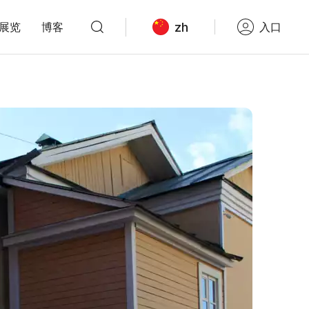
zh
展览
博客
入口