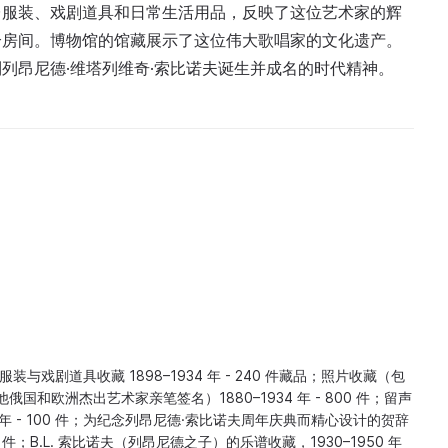
台服装、戏剧道具和日常生活用品，反映了这位艺术家的辉
个房间。博物馆的馆藏展示了这位伟大歌唱家的文化遗产。
列昂尼德·维塔列维奇·索比诺夫诞生并成名的时代精神。
装与戏剧道具收藏 1898–1934 年 - 240 件藏品；照片收藏（包
国和欧洲杰出艺术家亲笔签名）1880–1934 年 - 800 件；留声
11 年 - 100 件；为纪念列昂尼德·索比诺夫周年庆典而精心设计的贺辞
 件；B.L. 索比诺夫（列昂尼德之子）的乐谱收藏，1930–1950 年