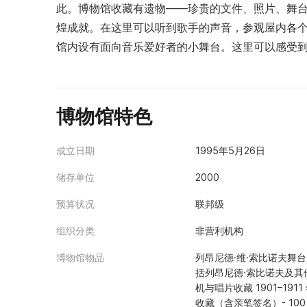
此。博物馆收藏有遗物——珍贵的文件、照片、舞
煌成就。在这里可以听到歌手的声音，参观屋内各
馆内设有面向音乐爱好者的小舞台。这里可以感受到
博物馆特色
成立日期
1995年5月26日
储存单位
2000
预算状况
联邦级
组织分类
非营利机构
博物馆物品
列昂尼德·维·索比诺夫舞台服
括列昂尼德·索比诺夫及其他俄
机与唱片收藏 1901–19
收藏（含亲笔签名）- 100