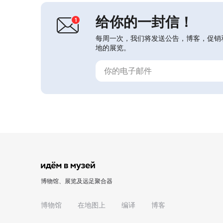
向音乐爱好者的小舞台。这里可以感受
到列昂尼德·维塔列维奇·索比诺夫诞生
给你的一封信！
并成名的时代精神。...
每周一次，我们将发送公告，博客，促销
地的展览。
博物馆、展览及远足聚合器
博物馆
在地图上
编译
博客