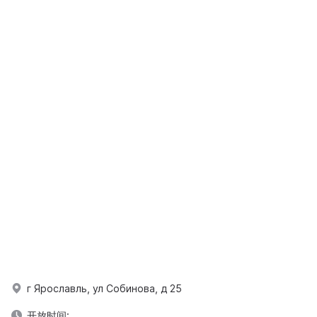
г Ярославль, ул Собинова, д 25
开放时间: