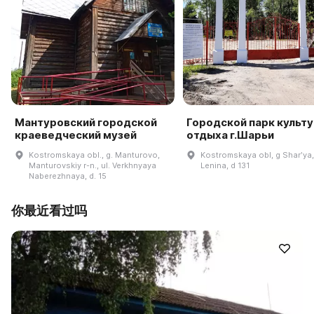
Мантуровский городской
Городской парк культу
краеведческий музей
отдыха г.Шарьи
Kostromskaya obl., g. Manturovo,
Kostromskaya obl, g Sharʹya,
Manturovskiy r-n., ul. Verkhnyaya
Lenina, d 131
Naberezhnaya, d. 15
你最近看过吗