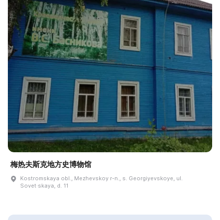
梅热夫斯克地方史博物馆
Kostromskaya obl., Mezhevskoy r-n., s. Georgiyevskoye, ul.
Sovet·skaya, d. 11