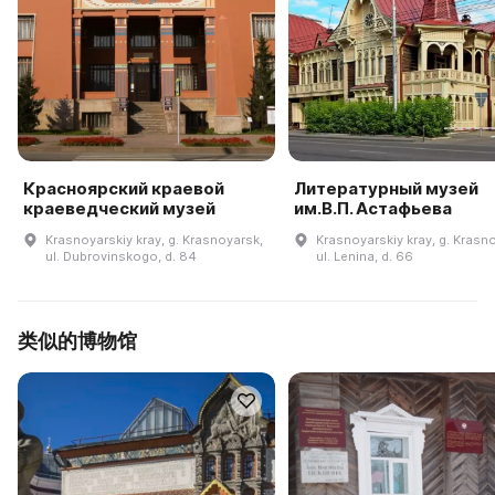
Красноярский краевой
Литературный музей
краеведческий музей
им.В.П. Астафьева
Krasnoyarskiy kray, g. Krasnoyarsk,
Krasnoyarskiy kray, g. Krasn
ul. Dubrovinskogo, d. 84
ul. Lenina, d. 66
类似的博物馆