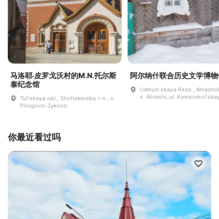
马洛耶·皮罗戈沃村的M.N.托尔斯
阿尔纳什联合历史文学博物
泰纪念馆
Udmurt·skaya Resp., Alnashski
s. Alnashi, ul. Komsomolʹskay
Tulʹskaya obl., Shchekinskiy r-n., s.
Pirogovo-Zykovo
你最近看过吗