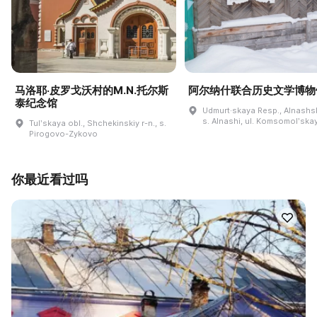
马洛耶·皮罗戈沃村的M.N.托尔斯
阿尔纳什联合历史文学博物
泰纪念馆
Udmurt·skaya Resp., Alnashski
s. Alnashi, ul. Komsomolʹskay
Tulʹskaya obl., Shchekinskiy r-n., s.
Pirogovo-Zykovo
你最近看过吗