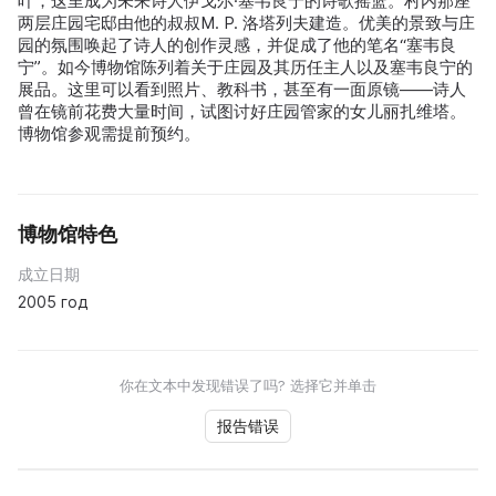
叶，这里成为未来诗人伊戈尔·塞韦良宁的诗歌摇篮。村内那座
两层庄园宅邸由他的叔叔M. P. 洛塔列夫建造。优美的景致与庄
园的氛围唤起了诗人的创作灵感，并促成了他的笔名“塞韦良
宁”。如今博物馆陈列着关于庄园及其历任主人以及塞韦良宁的
展品。这里可以看到照片、教科书，甚至有一面原镜——诗人
曾在镜前花费大量时间，试图讨好庄园管家的女儿丽扎维塔。
博物馆参观需提前预约。
博物馆特色
成立日期
2005 год
你在文本中发现错误了吗? 选择它并单击
报告错误