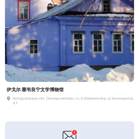
伊戈尔·塞韦良宁文学博物馆
Vologodskaya obl, Cherepovetskiy r-n, d Vladimirovka, ul Severyanina,
d 1