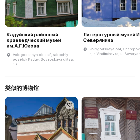
Кадуйский районный
Литературный музей И
краеведческий музей
Северянина
им.А.Г.Юкова
Vologodskaya obl, Cherepove
n, d Vladimirovka, ul Severyan
Vologodskaya oblastʹ, rabochiy
posëlok Kaduy, Sovet·skaya ulitsa,
16
类似的博物馆