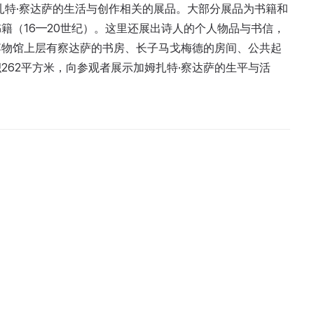
扎特·察达萨的生活与创作相关的展品。大部分展品为书籍和
籍（16—20世纪）。这里还展出诗人的个人物品与书信，
博物馆上层有察达萨的书房、长子马戈梅德的房间、公共起
262平方米，向参观者展示加姆扎特·察达萨的生平与活