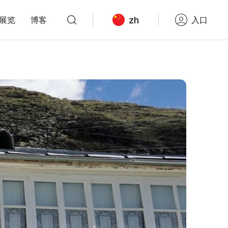
zh
展览
博客
入口