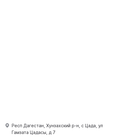
Респ Дагестан, Хунзахский р-н, с Цада, ул
Гамзата Цадасы, д 7