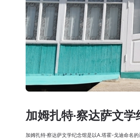
加姆扎特·察达萨文学
加姆扎特·察达萨文学纪念馆是以A.塔霍-戈迪命名