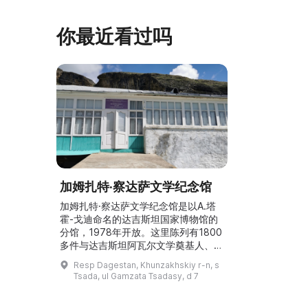
座，内容包括
增设了新的纪念性展物。这里举办导
仪式、花纹织
览、节庆活动、比赛、节日、工作坊和
营地。2017年，阿夫多佳·斯米尔诺娃
你最近看过吗
的电影《一次任命的 ...
加姆扎特·察达萨文学纪念馆
加姆扎特·察达萨文学纪念馆是以A.塔
霍-戈迪命名的达吉斯坦国家博物馆的
分馆，1978年开放。这里陈列有1800
多件与达吉斯坦阿瓦尔文学奠基人、诗
人加姆扎特·察达萨的生活与创作相关
Resp Dagestan, Khunzakhskiy r-n, s
的展品。大部分展品为书籍和照片，其
Tsada, ul Gamzata Tsadasy, d 7
中包括来自诗人私人藏书的独特阿拉伯
文书籍（16—20世纪）。这里还展出