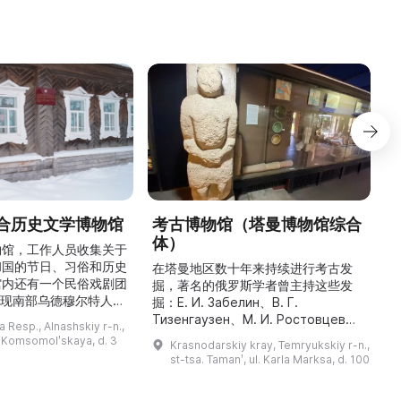
合历史文学博物馆
考古博物馆（塔曼博物馆综合
体）
物馆，工作人员收集关于
和国的节日、习俗和历史
最
在塔曼地区数十年来持续进行考古发
馆内还有一个民俗戏剧团
掘，著名的俄罗斯学者曾主持这些发
重现南部乌德穆尔特人的
人
掘：Е. И. Забелин、В. Г.
与了乌德穆尔特电视台纪
件
Тизенгаузен、М. И. Ростовцев、
 Resp., Alnashskiy r-n.,
德穆尔特人的婚礼》的拍
В. Д. Блаватский、Б. А. Рыбаков、
l. Komsomolʹskaya, d. 3
Krasnodarskiy kray, Temryukskiy r-n.,
干仪式剧本。该地区至今
Н. И. Сокольский、М. М.
st-tsa. Tamanʹ, ul. Karla Marksa, d. 100
教祈祷场库阿拉（位于库
克
Кобылина、И. Б. Зеест 等。在斯坦
。博物馆还举办各类讲
К
尼察中心位于古城遗址“Гермонасса-