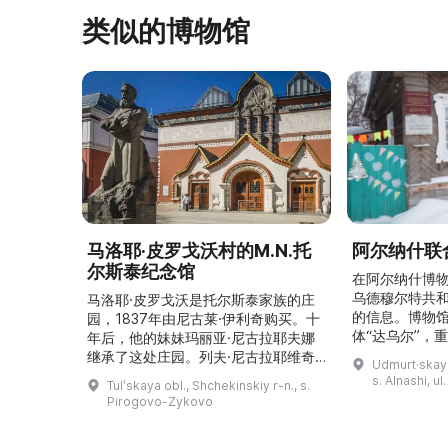
类似的博物馆
马洛耶·皮罗戈沃村的M.N.托
阿尔纳什联
尔斯泰纪念馆
在阿尔纳什博
乌德穆尔特共
马洛耶·皮罗戈沃是托尔斯泰家族的庄
的信息。博物
园，1837年由尼古莱·伊利奇购买。十
体“达乌尔”，
年后，他的妹妹玛丽亚·尼古拉耶夫娜
仪式。他们参
继承了这处庄园。列夫·尼古拉耶维奇
Udmurt·skaya
录片《南部乌
（列夫·托尔斯泰）在这里创作了许多
s. Alnashi, u
Tulʹskaya obl., Shchekinskiy r-n., s.
摄，并拥有若
著名作品。1999年，这座庄园成为雅
Pirogovo-Zykovo
仍有活跃的异
斯纳娅·波利亚纳博物馆庄园的一个分
泽巴耶沃村）
支。修复期间重建了历史室内陈设，并