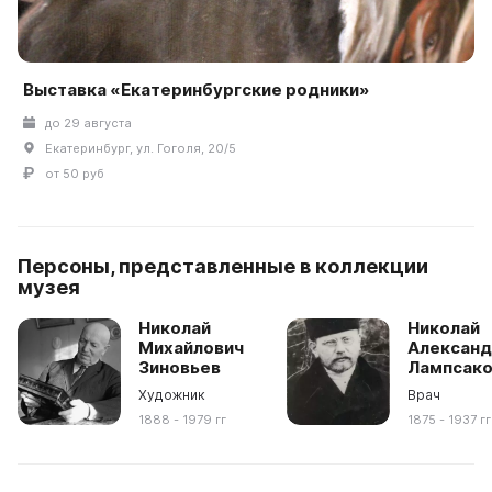
Выставка «Екатеринбургские родники»
до 29 августа
Екатеринбург, ул. Гоголя, 20/5
от 50 руб
Персоны, представленные в коллекции
музея
Николай
Николай
Михайлович
Александ
Зиновьев
Лампсак
Художник
Врач
1888 - 1979 гг
1875 - 1937 гг