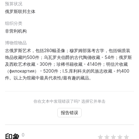
预算状况
俄罗斯联邦主体
组织分类
非营利机构
博物馆物品
古俄罗斯艺术，包括280幅圣像；穆罗姆部落考古学，包括铜质装
饰品收藏约500件；乌瓦罗夫伯爵的古代陶俑收藏 - 54件；俄罗斯
及西欧艺术收藏 - 300件；珍稀书籍收藏 - 4140件；明信片收藏
（филокартия） - 5200件；I.S.库利科夫的民族志收藏 - 约400
件。以上为馆藏中最具代表性/最有趣的藏品。
你在文本中发现错误了吗? 选择它并单击
报告错误
0
印象