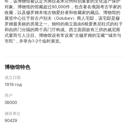
年，该博物馆被认定为弗拉基米尔州特别重要的文化遗产保护
对象。博物馆的馆藏超过90,000件，包含著名俄国考古学家的
收藏，以及穆罗姆本地古物爱好者和收藏家的藏品。博物馆的
展览中心位于前古卢别夫（Golubev）商人宅邸，该宅邸是穆
罗姆最美丽的房屋之一。独特的南立面由6根爱奥尼柱式的柱子
和由拱门分隔的两个高门厅构成。西立面因嵌有三拱的威尼斯
式窗而引人注目。博物馆设有常设展“古穆罗姆的宝藏”“城市与
市民”，并举办1-2个临时展览。
博物馆特色
成立日期
1919 год
用户
38000
储存单位
90429