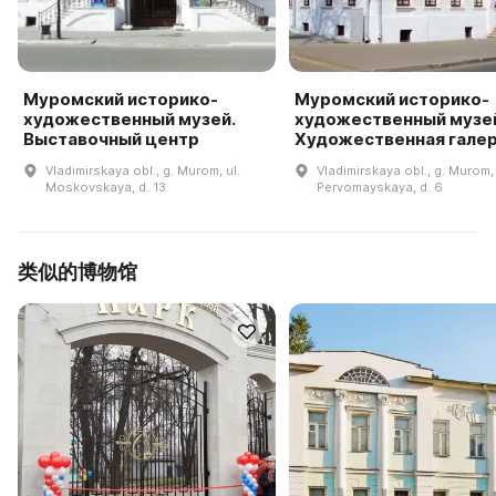
Муромский историко-
Муромский историко-
художественный музей.
художественный музей
Выставочный центр
Художественная гале
Vladimirskaya obl., g. Murom, ul.
Vladimirskaya obl., g. Murom, 
Moskovskaya, d. 13
Pervomayskaya, d. 6
类似的博物馆