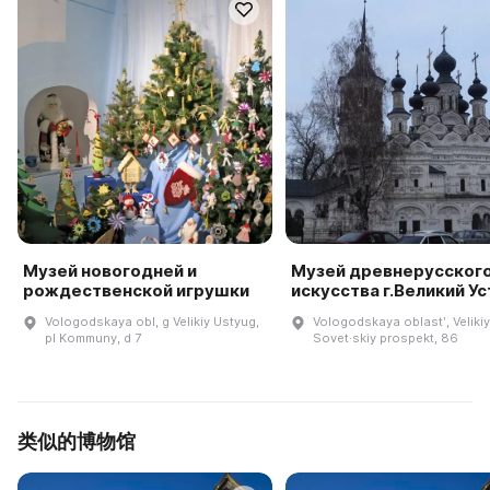
Музей новогодней и
Музей древнерусског
рождественской игрушки
искусства г.Великий У
Vologodskaya obl, g Velikiy Ustyug,
Vologodskaya oblastʹ, Veliki
pl Kommuny, d 7
Sovet·skiy prospekt, 86
类似的博物馆