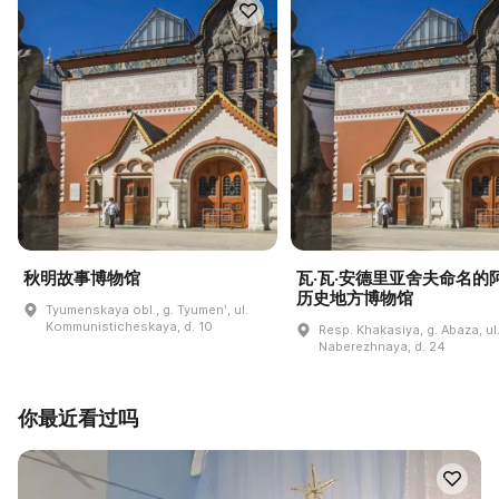
秋明故事博物馆
瓦·瓦·安德里亚舍夫命名的
历史地方博物馆
Tyumenskaya obl., g. Tyumenʹ, ul.
Kommunisticheskaya, d. 10
Resp. Khakasiya, g. Abaza, ul
Naberezhnaya, d. 24
你最近看过吗