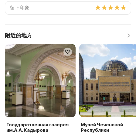
附近的地方
Государственная галерея
Музей Чеченской
им.А.А. Кадырова
Республики