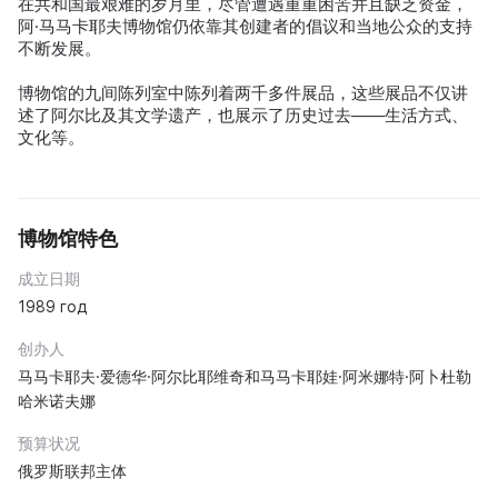
在共和国最艰难的岁月里，尽管遭遇重重困苦并且缺乏资金，
阿·马马卡耶夫博物馆仍依靠其创建者的倡议和当地公众的支持
不断发展。
博物馆的九间陈列室中陈列着两千多件展品，这些展品不仅讲
述了阿尔比及其文学遗产，也展示了历史过去——生活方式、
文化等。
博物馆特色
成立日期
1989 год
创办人
马马卡耶夫·爱德华·阿尔比耶维奇和马马卡耶娃·阿米娜特·阿卜杜勒
哈米诺夫娜
预算状况
俄罗斯联邦主体