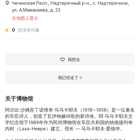
Чеченская Респ., Надтеречный р-н., с. Надтеречное,
ул. А.Мамакаева, д. 23
在地图上显示
0
还没有印象
我想去
我已经走了
0
关于博物馆
阿尔比·沙姆苏丁诺维奇·马马卡耶夫（1918−1958）是一位著名
的车臣诗人，创造了瓦伊纳赫诗歌的新诗体。阿·马马卡耶夫文
学纪念馆于1989年作为民间博物馆在车臣共和国的纳德捷列奇
内村（Laxa-Невре）建立。馆长 — 马马卡耶夫·爱德华。