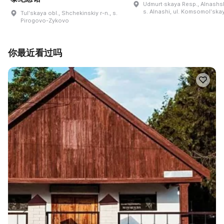
Udmurt·skaya Resp., Alnashski
s. Alnashi, ul. Komsomolʹskay
Tulʹskaya obl., Shchekinskiy r-n., s.
Pirogovo-Zykovo
你最近看过吗