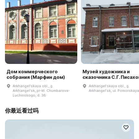
Дом коммерческого
Музей художника и
собрания (Марфин дом)
сказочника С.Г. Писахо
Arkhangelʹskaya obl., g.
Arkhangelʹskaya obl., g.
Arkhangelʹsk, pr-kt. Chumbarova-
Arkhangelʹsk, ul. Pomorskaya,
Luchinskogo, d. 38
你最近看过吗