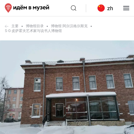
zh
主要
博物馆目录
博物馆 阿尔汉格尔斯克
S·G·皮萨霍夫艺术家与说书人博物馆