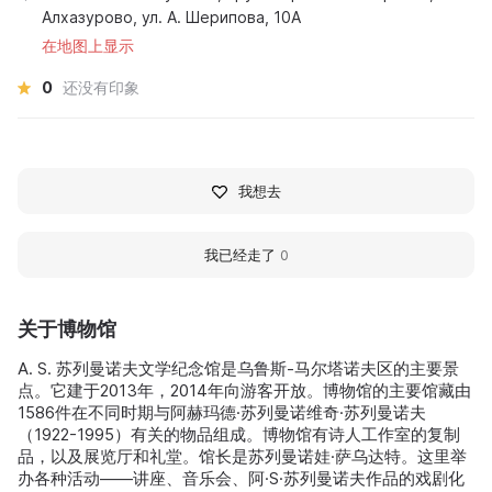
Алхазурово, ул. А. Шерипова, 10А
在地图上显示
0
还没有印象
我想去
我已经走了
0
关于博物馆
A. S. 苏列曼诺夫文学纪念馆是乌鲁斯-马尔塔诺夫区的主要景
点。它建于2013年，2014年向游客开放。博物馆的主要馆藏由
1586件在不同时期与阿赫玛德·苏列曼诺维奇·苏列曼诺夫
（1922-1995）有关的物品组成。博物馆有诗人工作室的复制
品，以及展览厅和礼堂。馆长是苏列曼诺娃·萨乌达特。这里举
办各种活动——讲座、音乐会、阿·S·苏列曼诺夫作品的戏剧化