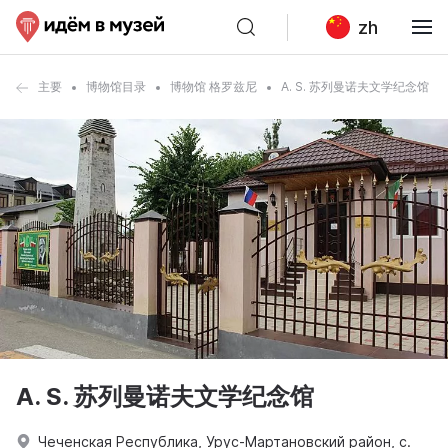
zh
主要
博物馆目录
博物馆 格罗兹尼
A. S. 苏列曼诺夫文学纪念馆
A. S. 苏列曼诺夫文学纪念馆
Чеченская Республика, Урус-Мартановский район, с.