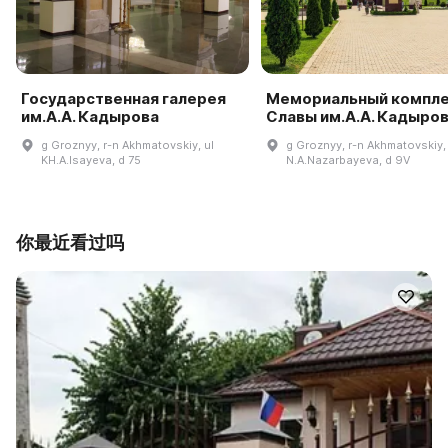
Государственная галерея
Мемориальный компл
им.А.А. Кадырова
Славы им.А.А. Кадыро
g Groznyy, r-n Akhmatovskiy, ul
g Groznyy, r-n Akhmatovskiy, 
KH.A.Isayeva, d 75
N.A.Nazarbayeva, d 9V
你最近看过吗