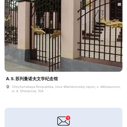
A. S. 苏列曼诺夫文学纪念馆
Chechenskaya Respublika, Urus-Martanovskiy rayon, s. Alkhazurovo,
ul. A. Sheripova, 10A