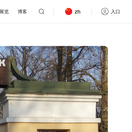
zh
展览
博客
入口