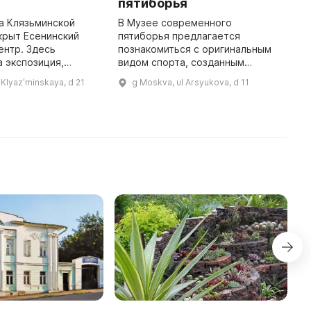
пятиборья
к
на Клязьминской
В Музее современного
И
крыт Есенинский
пятиборья предлагается
н
ентр. Здесь
познакомиться с оригинальным
с
 экспозиция,
видом спорта, созданным
к
 жизни и творчеству
бароном Пьером де Кубертеном,
п
 Klyazʹminskaya, d 21
g Moskva, ul Arsyukova, d 11
 и Н. М. Рубцова. На
который включает в себя
р
ода проходят разли
плавание, фехтование, бег,
п
стрельбу и верховую ез ...