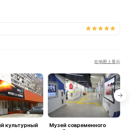
在地图上显示
ий культурный
Музей современного
Л