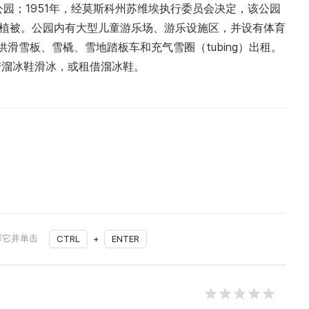
公园；1951年，经莫斯科州苏维埃执行委员会决定，该公园
的植被。公园内有大型儿童游乐场、游乐设施区，并设有体育
滑雪板、雪橇、雪地踏板车和充气雪圈（tubing）出租。
带溜冰鞋滑冰，或租借溜冰鞋。
择它并单击
CTRL
+
ENTER