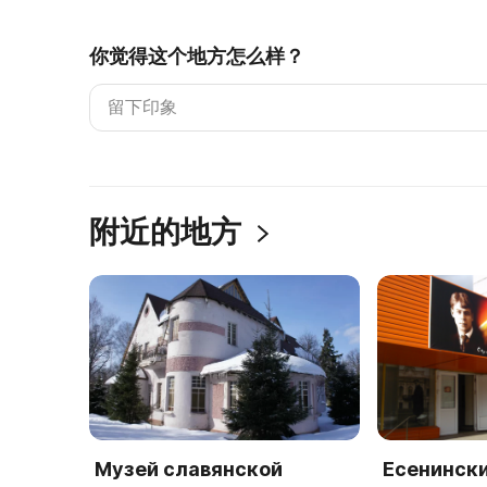
你觉得这个地方怎么样？
附近的地方
Музей славянской
Есенинск