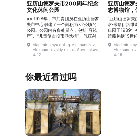
亚历山德罗夫市200周年纪念
亚历山德罗
文化休闲公园
志博物馆，
\r\n1928年，市共青团员在亚历山德罗
“亚历山德罗夫
夫市中心创建了一个面积为7.2公顷的
谢·米哈伊洛维
公园。公园内有多处景点，包括“弯镜
庄园于1989
厅”、“儿童复古投币游戏机”、气压射
馆藏包括19世
击场、“儿童之城”游乐区、户外健身器
初艺术家与工
Vladimirskaya obl., g. Aleksandrov,
Vladimirskay
材“Воркаут”、免费儿童游乐设施、游
于了解亚历山
Aleksandrovskiy r-n., ul. Sovet·skaya,
Aleksandrovs
乐项目“Веломобиль”、充气蹦床“吉
博物馆举办临
d. 12
d. 16
普”。2019年，作为“城市环境塑造”项
提供传统与戏
目的一部分，公园进行了部分整治：新
人和儿童的工
舞台建成，新的观景平台和中央林荫大
夫区的学前和
你最近看过吗
道得到完善，并安装了视 ...
馆课程。 ...