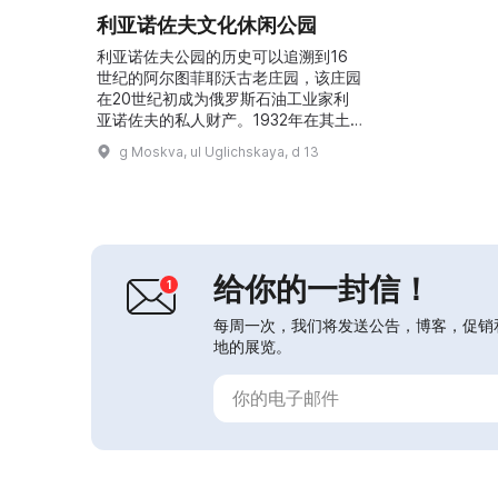
利亚诺佐夫文化休闲公园
利亚诺佐夫公园的历史可以追溯到16
世纪的阿尔图菲耶沃古老庄园，该庄园
在20世纪初成为俄罗斯石油工业家利
亚诺佐夫的私人财产。1932年在其土
地上开设了公园；1951年，经莫斯科
g Moskva, ul Uglichskaya, d 13
州苏维埃执行委员会决定，该公园被定
为“文化与休闲公园”。这里有六个池塘
和丰富的植被。公园内有大型儿童游乐
场、游乐设施区，并设有体育器材租
赁。冬季公园内有约2公里长的滑雪
道，并提供滑雪板、雪橇、雪地踏板车
给你的一封信！
和充气雪圈（tubing...
每周一次，我们将发送公告，博客，促销
地的展览。