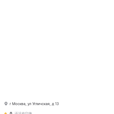
г Москва, ул Угличская, д 13
0
还没有印象