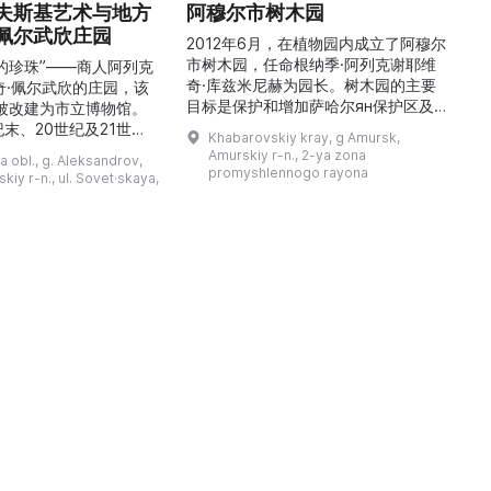
夫斯基艺术与地方
阿穆尔市树木园
佩尔武欣庄园
2012年6月，在植物园内成立了阿穆尔
市树木园，任命根纳季·阿列克谢耶维
的珍珠”——商人阿列克
奇·库兹米尼赫为园长。树木园的主要
世
奇·佩尔武欣的庄园，该
目标是保护和增加萨哈尔ян保护区及
年被改建为市立博物馆。
红豆杉林的植被，并创建远东地区稀有
纪末、20世纪及21世纪
Khabarovskiy kray, g Amursk,
和药用植物及露地栽培植物的种植区。
艺美术大师的作品，有助
Amurskiy r-n., 2-ya zona
a obl., g. Aleksandrov,
树木园尤其以其收集的列入红色名录的
1
德罗夫地区的艺术创作。
promyshlennogo rayona
kiy r-n., ul. Sovet·skaya,
远东植物而自豪（尖叶红豆杉、
建
时展览与常设展览，同时
Microbiota属、萨金特杜松、馨香卫
1
剧化的导览，以及面向成
矛、施里彭巴赫杜鹃）。树木园的设立
后
作坊。还可为亚历山德罗
旨在保护远东珍贵和受保护的植物，开
中小学机构预约外出博物
展科学研究，进行审美 ...