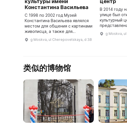
культуры имени
центр
Константина Васильева
В 2014 году 
улице был от
С 1998 по 2002 год Музей
культурный ц
Константина Васильева являлся
представлена
местом для общения с картинами
посвященная
живописца, а также для
g Moskva, ul
С. А. Есенина
проведения творческих вечеров
g Moskva, ul Cherepovetskaya, d 3B
протяжении г
музыкантов, актеров и поэтов. В
...
2009 году музей был подвергну
...
类似的博物馆