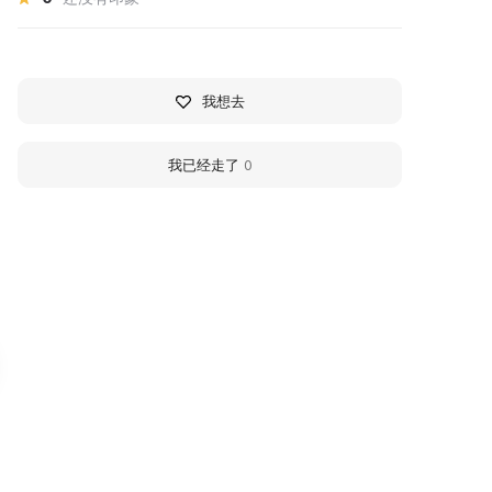
我想去
我已经走了
0
ианозовский парк
Yesenin Cultural Cen