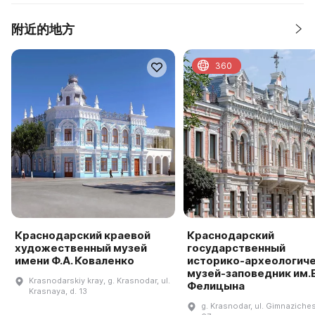
附近的地方
360
Краснодарский краевой
Краснодарский
художественный музей
государственный
имени Ф.А. Коваленко
историко-археологич
музей-заповедник им.Е
Krasnodarskiy kray, g. Krasnodar, ul.
Фелицына
Krasnaya, d. 13
g. Krasnodar, ul. Gimnaziches