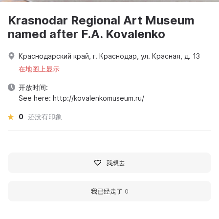
Krasnodar Regional Art Museum
named after F.A. Kovalenko
Краснодарский край, г. Краснодар, ул. Красная, д. 13
在地图上显示
开放时间:
See here: http://kovalenkomuseum.ru/
0
还没有印象
我想去
我已经走了
0