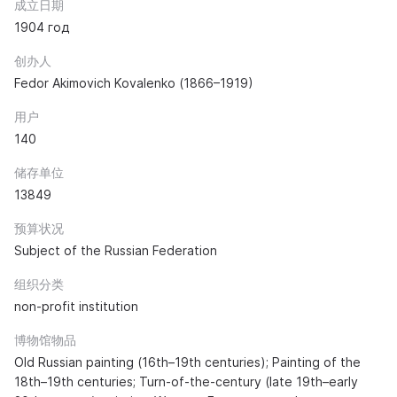
成立日期
1904 год
创办人
Fedor Akimovich Kovalenko (1866–1919)
用户
140
储存单位
13849
预算状况
Subject of the Russian Federation
组织分类
non-profit institution
博物馆物品
Old Russian painting (16th–19th centuries); Painting of the
18th–19th centuries; Turn-of-the-century (late 19th–early