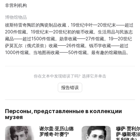
非营利机构
博物馆物品
彼斯特雷奇陶匠的陶瓷制品收藏，19世纪中叶—20世纪末——超过
200件馆藏。19世纪末—20世纪初的银币收藏。生活用品与民族志
藏品——超过1500件馆藏。勋章收藏——27件馆藏。19—20世纪
萨莫瓦尔（俄式茶炊）收藏——26件馆藏。钱币学收藏——超过
1000件馆藏。当地图画收藏——50件馆藏。最有趣的馆藏物品。
你在文本中发现错误了吗? 选择它并单击
报告错误
Персоны, представленные в коллекции
музея
谢尔盖·亚历山德
穆萨·贾利
罗维奇·叶赛宁
萨·穆斯塔法
扎利洛夫）