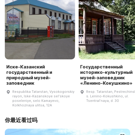
Иске-Казанский
Государственный
государственный и
историко-культурный
природный музей-
музей-заповедник
заповедник
«Ленино-Кокушкино»
Respublika Tatarstan, Vysokogorskiy
Resp. Tatarstan, Pestrechinsk
rayon, Iske-Kazanskoye selʹskoye
s. Lenino-Kokushkino, ul.
poseleniye, selo Kamayevo,
Tsentralʹnaya, d. 30
Kolkhoznaya ulitsa, 12A
你最近看过吗