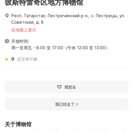
彼斯特雷奇区地方博物馆
Респ. Татарстан, Пестречинский р-н., с. Пестрецы, ул.
Советская, д. 8
在地图上显示
开放时间:
周一至周五 - 8:00 至 17:00（午休 12:00 至 13:00）
0
还没有印象
我想去
我已经走了
0
关于博物馆