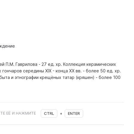
ждение
й П.М. Гаврилова - 27 ед. хр. Коллекция керамических
гончаров середины XIX - конца XX вв. - более 50 ед. хр.
ыта и этнографии крещёных татар (кряшен) - более 100
ТЕ ЕЁ И НАЖМИТЕ
CTRL
+
ENTER