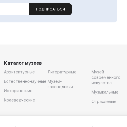
ПОДПИСАТЬСЯ
Каталог музеев
Архитектурные
Литературные
Музей
современного
Естественнонаучные
Музеи-
искусства
заповедники
Исторические
Музыкальные
Краеведческие
Отраслевые