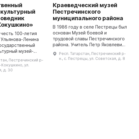
твенный
Краеведческий музей
S
-культурный
Пестречинского
C
поведник
муниципального района
'
Кокушкино»
В 1986 году в селе Пестрецы был
I
основан Музей боевой и
1
в честь 100-летия
трудовой славы Пестречинского
I
. Ульянова-Ленина
района. Учитель Петр Яковлевич
H
Государственный
Козлов, историк-краевед и
R
ьтурный музей-
Респ. Татарстан, Пестречинский р-
создатель школьного музея в
o
енино-Кокушкино.
н., с. Пестрецы, ул. Советская, д. 8
стан, Пестречинский р-
Пестрецах в 1960-е годы, стал ...
волюции усадьба
о-Кокушкино, ул.
гнута полному
, д. 30