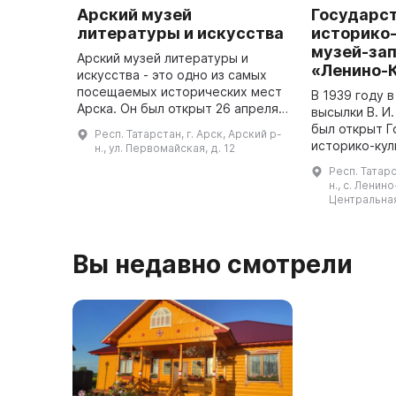
Арский музей
Государс
литературы и искусства
историко
музей-за
Арский музей литературы и
«Ленино-
искусства - это одно из самых
посещаемых исторических мест
В 1939 году 
Арска. Он был открыт 26 апреля
высылки В. И
1995 года и с тех пор работает
был открыт 
Респ. Татарстан, г. Арск, Арский р-
благодаря трем сотрудникам. В
историко-кул
н., ул. Первомайская, д. 12
музей входят более 1800 ...
заповедник Л
Респ. Татар
Во время ре
н., с. Ленин
была подвер
Центральная
разруш ...
Вы недавно смотрели