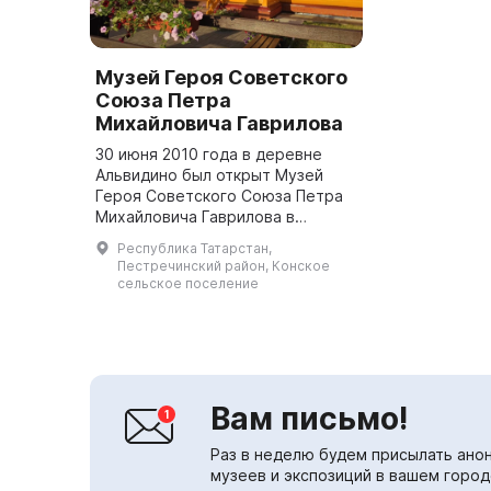
Музей Героя Советского
Союза Петра
Михайловича Гаврилова
30 июня 2010 года в деревне
Альвидино был открыт Музей
Героя Советского Союза Петра
Михайловича Гаврилова в
качестве дани памяти его
Республика Татарстан,
благодарных земляков к 110-
Пестречинский район, Конское
летию героя. Известно, что дом
сельское поселение
Петра Мих...
Вам письмо!
Раз в неделю будем присылать анон
музеев и экспозиций в вашем город