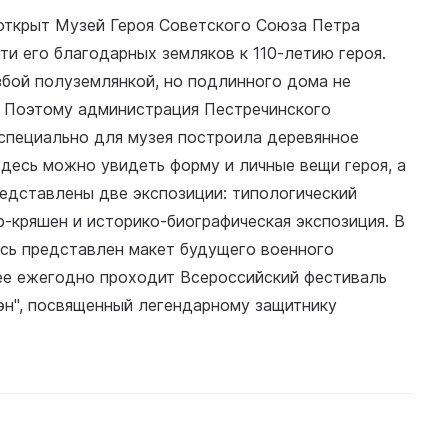
 открыт Музей Героя Советского Союза Петра
ти его благодарных земляков к 110-летию героя.
збой полуземлянкой, но подлинного дома не
. Поэтому администрация Пестречинского
специально для музея построила деревянное
десь можно увидеть форму и личные вещи героя, а
редставлены две экспозиции: типологический
р-кряшен и историко-биографическая экспозиция. В
есь представлен макет будущего военного
зее ежегодно проходит Всероссийский фестиваль
эн", посвященный легендарному защитнику