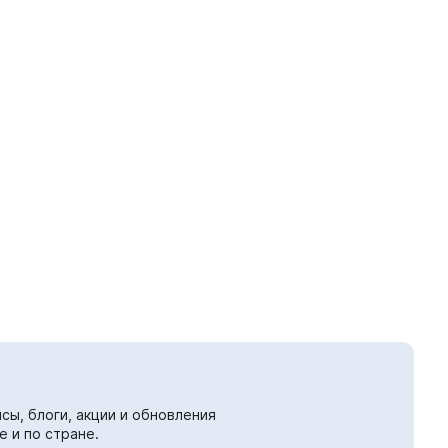
сы, блоги, акции и обновления
е и по стране.