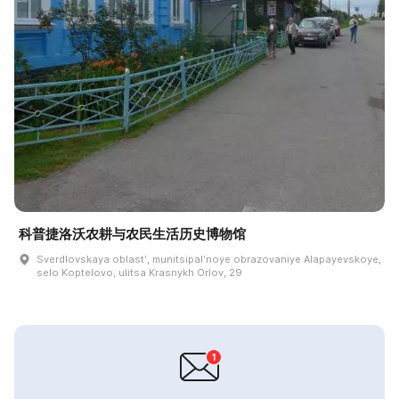
科普捷洛沃农耕与农民生活历史博物馆
Sverdlovskaya oblastʹ, munitsipalʹnoye obrazovaniye Alapayevskoye,
selo Koptelovo, ulitsa Krasnykh Orlov, 29