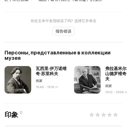
你在文本中发现错误了吗? 选择它并单击
报告错误
Персоны, представленные в коллекции
музея
瓦西里·伊万诺维
弗拉基米尔
奇·苏里科夫
山德罗维奇
夫
画家
画家
1848 - 1916 гг
1910 - 1968 г
0
印象