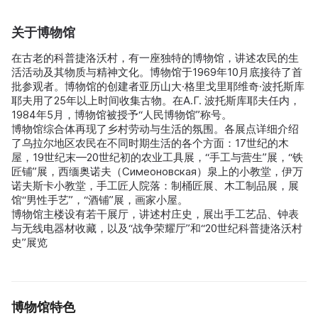
关于博物馆
在古老的科普捷洛沃村，有一座独特的博物馆，讲述农民的生
活活动及其物质与精神文化。博物馆于1969年10月底接待了首
批参观者。博物馆的创建者亚历山大·格里戈里耶维奇·波托斯库
耶夫用了25年以上时间收集古物。在A.Г. 波托斯库耶夫任内，
1984年5月，博物馆被授予“人民博物馆”称号。
博物馆综合体再现了乡村劳动与生活的氛围。各展点详细介绍
了乌拉尔地区农民在不同时期生活的各个方面：17世纪的木
屋，19世纪末—20世纪初的农业工具展，“手工与营生”展，“铁
匠铺”展，西缅奥诺夫（Симеоновская）泉上的小教堂，伊万
诺夫斯卡小教堂，手工匠人院落：制桶匠展、木工制品展，展
馆“男性手艺”，“酒铺”展，画家小屋。
博物馆主楼设有若干展厅，讲述村庄史，展出手工艺品、钟表
与无线电器材收藏，以及“战争荣耀厅”和“20世纪科普捷洛沃村
史”展览
博物馆特色