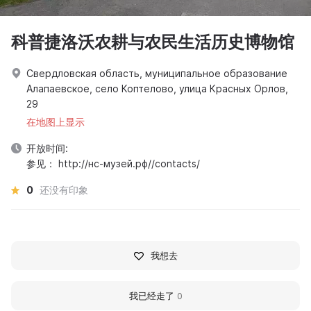
科普捷洛沃农耕与农民生活历史博物馆
Свердловская область, муниципальное образование
Алапаевское, село Коптелово, улица Красных Орлов,
29
在地图上显示
开放时间:
参见： http://нс-музей.рф//contacts/
0
还没有印象
我想去
我已经走了
0