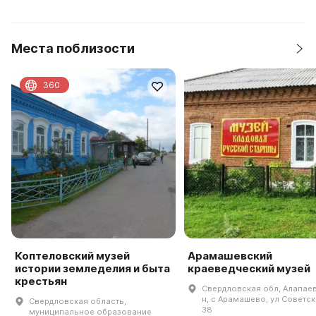
Места поблизости
360
Коптеловский музей
Арамашевский
истории земледелия и быта
краеведческий музей
крестьян
Свердловская обл, Алапаев
н, с Арамашево, ул Советск
Свердловская область,
38
муниципальное образование