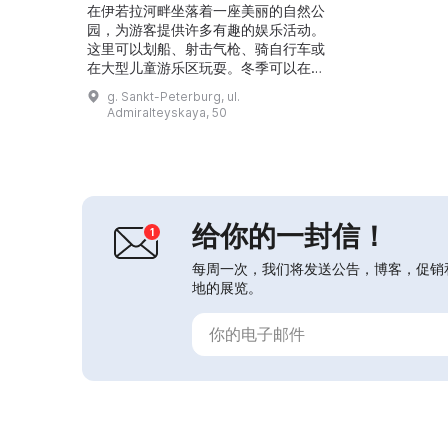
在伊若拉河畔坐落着一座美丽的自然公
园，为游客提供许多有趣的娱乐活动。
这里可以划船、射击气枪、骑自行车或
在大型儿童游乐区玩耍。冬季可以在有
照明的滑坡上滑行，还可以乘坐雪橇和
g. Sankt-Peterburg, ul.
芬兰雪橇。周末为孩子们举办有趣的游
Admiralteyskaya, 50
戏活动，节日期间在游乐园的大型露天
舞台上准备音乐娱乐节目。公园及活动
免费入场。...
给你的一封信！
每周一次，我们将发送公告，博客，促销
地的展览。