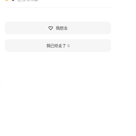
我想去
我已经走了
0
узей истории
Kolpino Park
олпинской детской
A beautiful natural park is lo
ольницы
on the banks of the Izhora Ri
offering visitors a wide rang
 1999 году к 50-летию детской