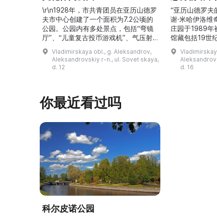
\r\n1928年，市共青团员在亚历山德罗
“亚历山德罗夫
夫市中心创建了一个面积为7.2公顷的
谢·米哈伊洛维
公园。公园内有多处景点，包括“弯镜
庄园于1989
厅”、“儿童复古投币游戏机”、气压射
馆藏包括19世
击场、“儿童之城”游乐区、户外健身器
初艺术家与工
Vladimirskaya obl., g. Aleksandrov,
Vladimirskay
材“Воркаут”、免费儿童游乐设施、游
于了解亚历山
Aleksandrovskiy r-n., ul. Sovet·skaya,
Aleksandrovs
乐项目“Веломобиль”、充气蹦床“吉
博物馆举办临
d. 12
d. 16
普”。2019年，作为“城市环境塑造”项
提供传统与戏
目的一部分，公园进行了部分整治：新
人和儿童的工
舞台建成，新的观景平台和中央林荫大
夫区的学前和
你最近看过吗
道得到完善，并安装了视 ...
馆课程。 ...
科尔皮诺公园