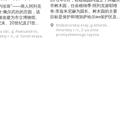
市树木园，任命根纳季·阿列克谢耶维
的珍珠”——商人阿列克
奇·库兹米尼赫为园长。树木园的主要
世
奇·佩尔武欣的庄园，该
目标是保护和增加萨哈尔ян保护区及
年被改建为市立博物馆。
红豆杉林的植被，并创建远东地区稀有
纪末、20世纪及21世纪
Khabarovskiy kray, g Amursk,
和药用植物及露地栽培植物的种植区。
艺美术大师的作品，有助
Amurskiy r-n., 2-ya zona
a obl., g. Aleksandrov,
树木园尤其以其收集的列入红色名录的
1
德罗夫地区的艺术创作。
promyshlennogo rayona
kiy r-n., ul. Sovet·skaya,
远东植物而自豪（尖叶红豆杉、
建
时展览与常设展览，同时
Microbiota属、萨金特杜松、馨香卫
1
剧化的导览，以及面向成
矛、施里彭巴赫杜鹃）。树木园的设立
后
作坊。还可为亚历山德罗
旨在保护远东珍贵和受保护的植物，开
中小学机构预约外出博物
展科学研究，进行审美 ...