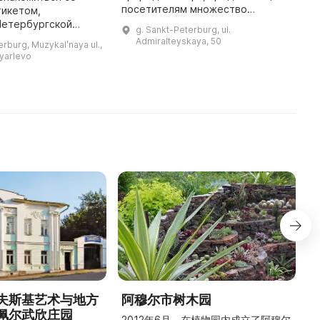
посетителям множество
тикетом,
г
интересных развлечений. Здесь
Петербургской
о
g. Sankt-Peterburg, ul.
можно прокатиться на лодке,
нять смысл обряда
р
Admiralteyskaya, 50
erburg, Muzykalʹnaya ul.,
пострелять из пневматического
 посвящен
З
Tyarlevo
пистолета, поехать ...
оссиян, которые
н
внесли большой вкла ...
夫斯基艺术与地方
阿穆尔市树木园
佩尔武欣庄园
2012年6月，在植物园内成立了阿穆尔