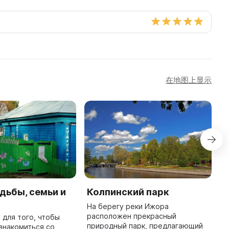
在地图上显示
дьбы, семьи и
Колпинский парк
М
К
На берегу реки Ижора
б
расположен прекрасный
 для того, чтобы
природный парк, предлагающий
знакомиться со
В