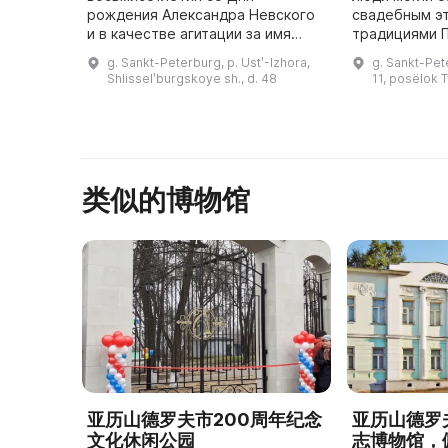
рождения Александра Невского
свадебным э
и в качестве агитации за имя
традициями 
Александра Невского в
свадьбы и по
g. Sankt-Peterburg, p. Ustʹ-Izhora,
g. Sankt-Pet
известном проекте «Имя
венчания. Он
Shlisselʹburgskoye sh., d. 48
11, posëlok 
Россия» был открыт музей
поколениям р
Невской битвы. Он расположен н
...
类似的博物馆
亚历山德罗夫市200周年纪念
亚历山德罗
文化休闲公园
志博物馆，