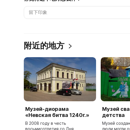
附近的地方
Музей-диорама
Музей сва
«Невская битва 1240г.»
детства
В 2008 году в честь
Музей создан
восьмисотлетия со Дня
люди могли о