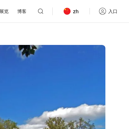
zh
展览
博客
入口