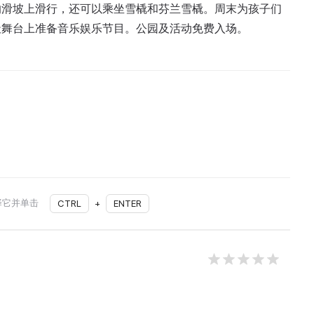
的滑坡上滑行，还可以乘坐雪橇和芬兰雪橇。周末为孩子们
天舞台上准备音乐娱乐节目。公园及活动免费入场。
择它并单击
CTRL
+
ENTER