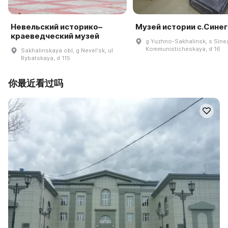
Невельский историко–
Музей истории с.Сине
краеведческий музей
g Yuzhno-Sakhalinsk, s Sineg
Kommunisticheskaya, d 16
Sakhalinskaya obl, g Nevelʹsk, ul
Rybatskaya, d 115
你最近看过吗