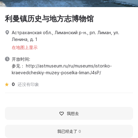
利曼镇历史与地方志博物馆
Астраханская обл., Лиманский р-н., рп. Лиман, ул.
Ленина, д. 1
在地图上显示
开放时间:
参见： http://astmuseum.ru/ru/museums/istoriko-
kraevedcheskiy-muzey-poselka-limanJ4sP/
0
还没有印象
我想去
我已经走了
0