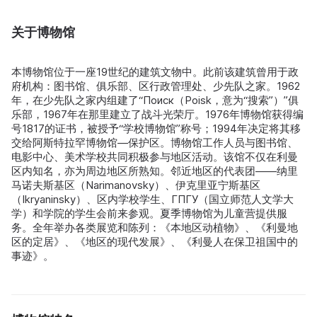
关于博物馆
本博物馆位于一座19世纪的建筑文物中。此前该建筑曾用于政
府机构：图书馆、俱乐部、区行政管理处、少先队之家。1962
年，在少先队之家内组建了“Поиск（Poisk，意为“搜索”）”俱
乐部，1967年在那里建立了战斗光荣厅。1976年博物馆获得编
号1817的证书，被授予“学校博物馆”称号；1994年决定将其移
交给阿斯特拉罕博物馆—保护区。博物馆工作人员与图书馆、
电影中心、美术学校共同积极参与地区活动。该馆不仅在利曼
区内知名，亦为周边地区所熟知。邻近地区的代表团——纳里
马诺夫斯基区（Narimanovsky）、伊克里亚宁斯基区
（Ikryaninsky）、区内学校学生、ГПГУ（国立师范人文学大
学）和学院的学生会前来参观。夏季博物馆为儿童营提供服
务。全年举办各类展览和陈列：《本地区动植物》、《利曼地
区的定居》、《地区的现代发展》、《利曼人在保卫祖国中的
事迹》。