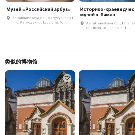
Музей «Российский арбуз»
Историко-краеведчес
музей п. Лиман
Astrakhanskaya obl., Kamyzyakskiy r-
n, g. Kamyzyak, ul. Lyubicha, 16
Astrakhanskaya obl., Limanski
rp. Liman, ul. Lenina, d. 1
类似的博物馆