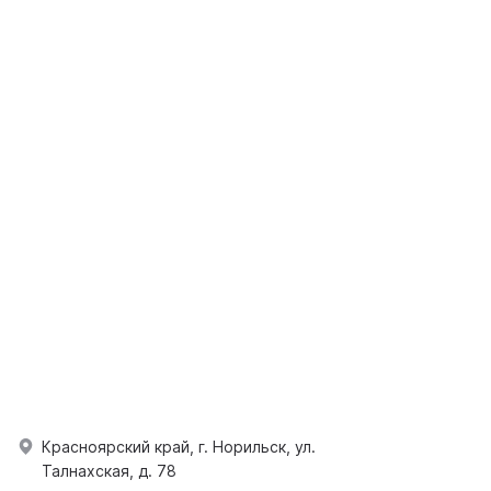
Красноярский край, г. Норильск, ул.
Талнахская, д. 78