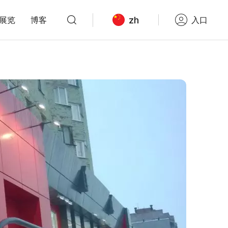
zh
展览
博客
入口