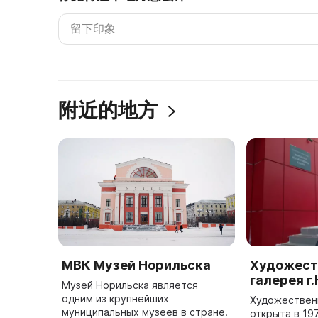
附近的地方
МВК Музей Норильска
Художест
галерея г
Музей Норильска является
одним из крупнейших
Художествен
муниципальных музеев в стране.
открыта в 197