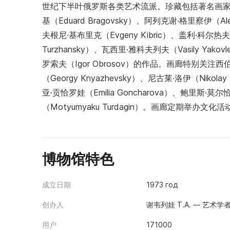
世纪下半叶俄罗斯各类艺术流派。珍藏包括著名画家谢尔盖
基（Eduard Bragovsky）、阿列克谢·格里察伊（Ale
夫根尼·基布里克（Evgeny Kibric）、盖利·科尔热夫
Turzhansky）、瓦西里·雅科夫列夫（Vasily Yak
罗索夫（Igor Obrosov）的作品。画廊特别关
（Georgy Knyazhevsky）、尼古莱·洛伊（Nikola
亚·贡恰罗娃（Emilia Goncharova）、鲍里斯·莫
（Motyumyaku Turdagin）。画廊定期举办文化
博物馆特色
成立日期
1973 год
创办人
谢韦列娃 T.А. — 艺
用户
171000