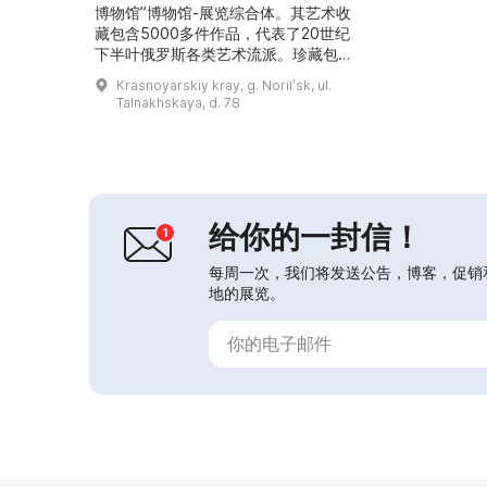
博物馆”博物馆-展览综合体。其艺术收
藏包含5000多件作品，代表了20世纪
下半叶俄罗斯各类艺术流派。珍藏包括
著名画家谢尔盖·巴齐列夫（Sergey
Krasnoyarskiy kray, g. Norilʹsk, ul.
Bazilev）、爱德华·布拉戈夫斯基
Talnakhskaya, d. 78
（Eduard Bragovsky）、阿列克谢·格
里察伊（Alexey Gritsay）、瓦西里·
叶法诺夫（Vasily Efanov）、叶夫根
尼·基布里克（Evgeny Ki...
给你的一封信！
每周一次，我们将发送公告，博客，促销
地的展览。