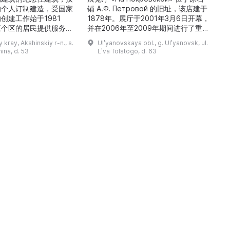
的个人订制建造，受国家
铺 A.Ф. Петровой 的旧址，该店建于
1
创建工作始于1981
1878年。展厅于2001年3月6日开幕，
五个区的居民提供服务，
并在2006年至2009年期间进行了重建
三
罗斯各地区及国外的咨
和现代化改造。如今这里是一处100 平
 kray, Akshinskiy r-n., s.
Ulʹyanovskaya obl., g. Ulʹyanovsk, ul.
陈列吸引学生、教师、大
方米的宽敞场地，配备了现代展览设
筑
nina, d. 53
Lʹva Tolstogo, d. 63
体的关注。博物馆开展有
备、照明与报警系统。这里举办来自俄
志的工作，并举办区际会
罗斯及海外博物馆馆藏、私人收藏以及
（
最有价值的收藏包括：科
其他城市收藏的展览。«На
 的个人馆藏、匠人亚诺夫
Покровской» 展厅通过多种活动吸引
品、画家舍格洛夫 G.А.
了大批观众： ...