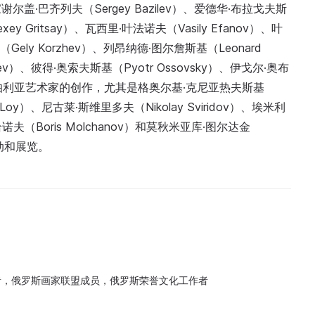
·巴齐列夫（Sergey Bazilev）、爱德华·布拉戈夫斯
xey Gritsay）、瓦西里·叶法诺夫（Vasily Efanov）、叶
（Gely Korzhev）、列昂纳德·图尔詹斯基（Leonard
ovlev）、彼得·奥索夫斯基（Pyotr Ossovsky）、伊戈尔·奥布
注西伯利亚艺术家的创作，尤其是格奥尔基·克尼亚热夫斯基
y Loy）、尼古莱·斯维里多夫（Nikolay Sviridov）、埃米利
尔恰诺夫（Boris Molchanov）和莫秋米亚库·图尔达金
活动和展览。
术学者，俄罗斯画家联盟成员，俄罗斯荣誉文化工作者