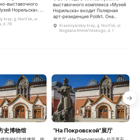
йно-выставочного
Н
выставочного комплекса «Музей
узей Норильска». В
д
Норильска» входит Полярная
венный фонд входит
л
арт-резиденция PolArt. Она
 kray, g. Norilʹsk, ul.
ч произведений,
г
предоставляет возможность
, d. 78
Krasnoyarskiy kray, g. Norilʹsk, ul.
представляющих различные ...
э
поддержки и развития
Bogdana Khmelʹnitskogo, d. 1
современного искусства как
нового способ ...
方史博物馆
“На Покровской”展厅
构建筑的纪念性建筑，按
展览厅 «На Покровской» 位于原石