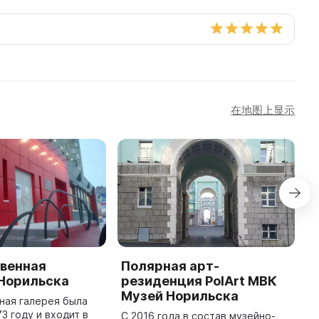
在地图上显示
венная
Полярная арт-
Д
.Норильска
резиденция PolArt МВК
Н
Музей Норильска
ная галерея была
В
3 году и входит в
в
С 2016 года в состав музейно-