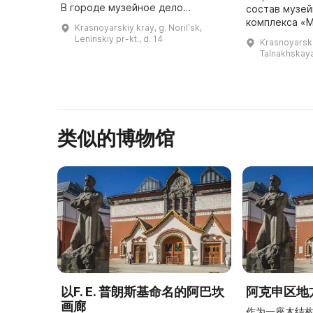
В городе музейное дело
состав музе
началось еще в 1939 году, а
комплекса «М
Krasnoyarskiy kray, g. Norilʹsk,
основное здание музея
ее художест
Leninskiy pr-kt., d. 14
Krasnoyarskiy
находится в центре города и
более 5 тыся
Talnakhskaya
является одной из его в ...
类似的博物馆
以F. E. 普朗斯基命名的阿巴坎
阿克申区地
画廊
作为一座木结