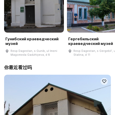
Гунибский краеведческий
Гергебильский
музей
краеведческий музей
Resp Dagestan, s Gunib, ul Imeni
Resp Dagestan, s Gergebilʹ, u
Magomeda Gadzhiyeva, d 8
Stalina, d 11
你最近看过吗