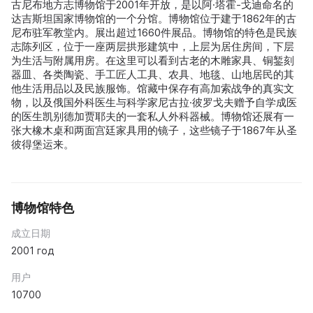
古尼布地方志博物馆于2001年开放，是以阿·塔霍-戈迪命名的
达吉斯坦国家博物馆的一个分馆。博物馆位于建于1862年的古
尼布驻军教堂内。展出超过1660件展品。博物馆的特色是民族
志陈列区，位于一座两层拱形建筑中，上层为居住房间，下层
为生活与附属用房。在这里可以看到古老的木雕家具、铜錾刻
器皿、各类陶瓷、手工匠人工具、农具、地毯、山地居民的其
他生活用品以及民族服饰。馆藏中保存有高加索战争的真实文
物，以及俄国外科医生与科学家尼古拉·彼罗戈夫赠予自学成医
的医生凯别德加贾耶夫的一套私人外科器械。博物馆还展有一
张大橡木桌和两面宫廷家具用的镜子，这些镜子于1867年从圣
彼得堡运来。
博物馆特色
成立日期
2001 год
用户
10700