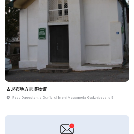
古尼布地方志博物馆
Resp Dagestan, s Gunib, ul Imeni Magomeda Gadzhiyeva, d 8