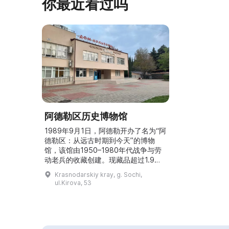
你最近看过吗
阿德勒区历史博物馆
1989年9月1日，阿德勒开办了名为“阿
德勒区：从远古时期到今天”的博物
馆，该馆由1950–1980年代战争与劳
动老兵的收藏创建。现藏品超过1.9万
件，其中包括荣誉俄罗斯苏维埃联邦社
Krasnodarskiy kray, g. Sochi,
会主义共和国画家、苏联画家联盟成员
ul.Kirova, 53
布罗尼斯拉夫·格奥尔基耶维奇·斯塔舍
夫斯基的画作收藏，以及作家兼地方史
学者伊. К. 涅多利的收藏。博物馆的主
要任务是研究阿德勒区历史、开展科普
与教育工作，以及对青年进行爱国主义