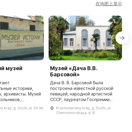
在地图上显示
ий музей
Музей «Дача В.В.
М
Барсовой»
А
отают
Дача В. В. Барсовой была
1
льные историки,
построена известной русской
о
, архивисты. Музей
певицей, народной артисткой
с
ольников,
СССР, лауреатом Госпремии
с
редставителей
СССР Валерией Владимировной
н
 kray, g. Sochi, ul. 50 let
Krasnodarskiy kray, g. Sochi, ul.
й индустрии. В
Барсовой в 1947 г. В ней
в
Chernomorskaya, d. 8
дятся различные
находится музей,
н
мероприятия, такие как ...
представляющий более 10 ...
...