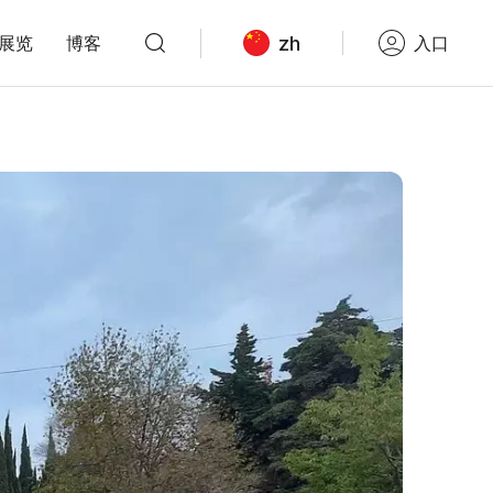
zh
展览
博客
入口