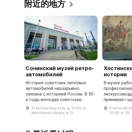
附近的地方
Сочинский музей ретро-
Хостинск
автомобилей
истории
История советских легковых
В музее раб
автомобилей неразрывно
профессиона
связана с историей России. В 30-
экскурсоводы
е годы молодая советская
принимает шк
держава, которая стремилась
студентов, п
Krasnodarskiy kray, g. Sochi, ul.
Krasnodarskiy
построить свою экономику,
туристическо
Mezhdunarodnaya, d 12
SSSR, d. 28
обратилась за помощью к
музее прово
Америке, а в ре ...