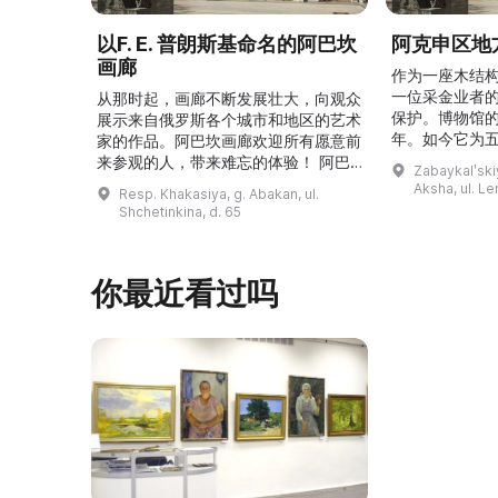
以F. E. 普朗斯基命名的阿巴坎
阿克申区地
画廊
作为一座木结
一位采金业者
从那时起，画廊不断发展壮大，向观众
保护。博物馆的
展示来自俄罗斯各个城市和地区的艺术
年。如今它为
家的作品。阿巴坎画廊欢迎所有愿意前
并接受来自俄
来参观的人，带来难忘的体验！ 阿巴
Zabaykalʹskiy
询。博物馆的
坎画廊的历史始于1976年，当时阿巴
Aksha, ul. Le
Resp. Khakasiya, g. Abakan, ul.
学生及其他群
坎市儿童美术学校的校长 Федор
Shchetinkina, d. 65
关生态与地方
Ефимович Пронских 决定在学校内
议和研讨会。
创建一座画廊。他写信给苏联美术学院
科索娃 V.Я.
通讯院士、俄罗斯苏维埃联邦社会主义
你最近看过吗
I.А. 的手工作
共和国人民艺术家 Б. Я. Ряузов，征
的素描与 ...
询如何更好地组织这项对学校而 ...