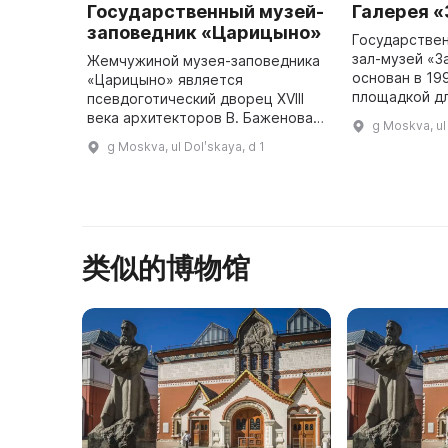
Государственный музей-
Галерея «
заповедник «Царицыно»
Государстве
зал-музей «З
Жемчужиной музея-заповедника
основан в 19
«Царицыно» является
площадкой д
псевдоготический дворец XVIII
произведений
века архитекторов В. Баженова и
g Moskva, u
региональных
М. Казакова, самый крупный в
g Moskva, ul Dolʹskaya, d 1
коллекции п
Европе. Окружает его
400 ...
уникальный парковый комплекс.
На его те ...
类似的博物馆