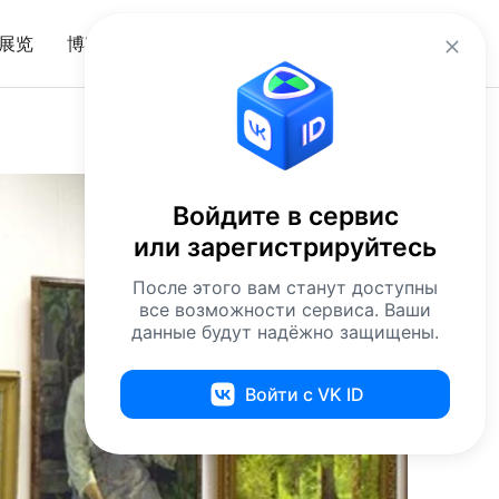
zh
展览
博客
入口
Войдите в сервис
или зарегистрируйтесь
После этого вам станут доступны
все возможности сервиса. Ваши
данные будут надёжно защищены.
Войти с VK ID