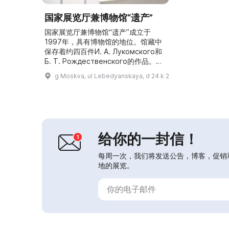
国家展览厅兼博物馆“遗产”
国家展览厅兼博物馆“遗产”成立于
1997年，具有博物馆的地位。馆藏中
保存着约四百件И. А. Лукомского和
Б. Т. Рождественского的作品。此
外，收藏还通过著名艺术家的无偿捐赠
g Moskva, ul Lebedyanskaya, d 24 k 2
不断充实。博物馆开展关于保存参加伟
大卫国战争的艺术家创作遗产的研究，
并致力于弘扬俄罗斯及世界艺术文化的
优秀传统。博物馆定期举办前线艺术家
作品展，以及儿童创意节和各类比赛。
展览厅—博物馆为观众提供文学...
给你的一封信！
每周一次，我们将发送公告，博客，促销
地的展览。