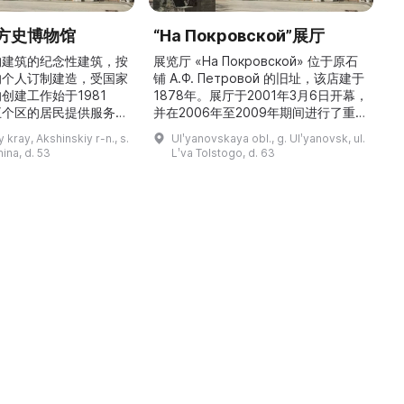
方史博物馆
“На Покровской”展厅
构建筑的纪念性建筑，按
展览厅 «На Покровской» 位于原石
的个人订制建造，受国家
铺 A.Ф. Петровой 的旧址，该店建于
1
创建工作始于1981
1878年。展厅于2001年3月6日开幕，
五个区的居民提供服务，
并在2006年至2009年期间进行了重建
三
罗斯各地区及国外的咨
和现代化改造。如今这里是一处100 平
 kray, Akshinskiy r-n., s.
Ulʹyanovskaya obl., g. Ulʹyanovsk, ul.
陈列吸引学生、教师、大
方米的宽敞场地，配备了现代展览设
筑
nina, d. 53
Lʹva Tolstogo, d. 63
体的关注。博物馆开展有
备、照明与报警系统。这里举办来自俄
志的工作，并举办区际会
罗斯及海外博物馆馆藏、私人收藏以及
（
最有价值的收藏包括：科
其他城市收藏的展览。«На
 的个人馆藏、匠人亚诺夫
Покровской» 展厅通过多种活动吸引
品、画家舍格洛夫 G.А.
了大批观众： ...