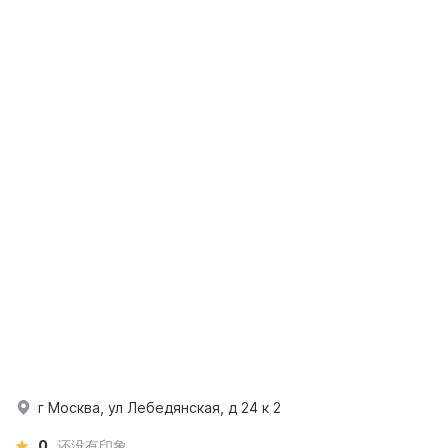
г Москва, ул Лебедянская, д 24 к 2
0
还没有印象