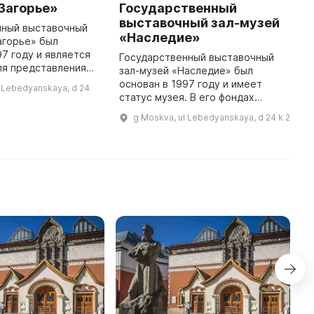
Загорье»
Государственный
Г
выставочный зал-музей
нный выставочный
Г
«Наследие»
агорье» был
п
97 году и является
«
Государственный выставочный
ля представления
к
зал-музей «Наследие» был
 московских и
и
основан в 1997 году и имеет
l Lebedyanskaya, d 24
 художников. В его
п
статус музея. В его фондах
редставлено более
п
хранится около четырёхсот
g Moskva, ul Lebedyanskaya, d 24 k 2
работ И. А. Лукомского и Б. Т.
Рождественского. Кроме того,
коллек ...