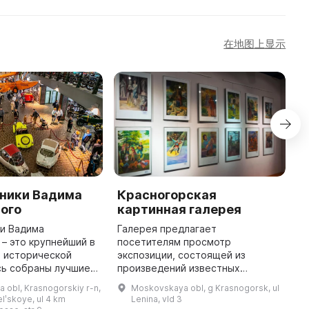
在地图上显示
хники Вадима
Красногорская
К
ого
картинная галерея
М
ки Вадима
Галерея предлагает
К
– это крупнейший в
посетителям просмотр
П
й исторической
экспозиции, состоящей из
п
сь собраны лучшие
произведений известных
к
экспонаты прошлого
российских и зарубежных
п
 obl, Krasnogorskiy r-n,
Moskovskaya obl, g Krasnogorsk, ul
евая техника,
художников. В настоящее время
С
lʹskoye, ul 4 km
Lenina, vld 3
кие образцы
здесь можно увидеть работы А.
п