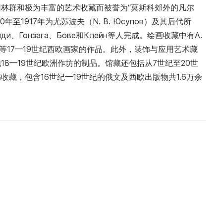
林群和极为丰富的艺术收藏而被誉为“莫斯科郊外的凡尔
至1917年为尤苏波夫（N. B. Юсупов）及其后代所
ди、Гонзага、Бове和Клейн等人完成。绘画收藏中有A.
Ю. Робер等17—19世纪西欧画家的作品。此外，装饰与应用艺术藏
8—19世纪欧洲作坊的制品。馆藏还包括从7世纪至20世
藏，包含16世纪—19世纪的俄文及西欧出版物共1.6万余