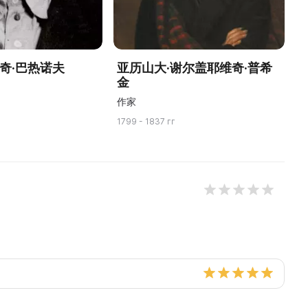
奇·巴热诺夫
亚历山大·谢尔盖耶维奇·普希
金
作家
19
1799 - 1837 гг