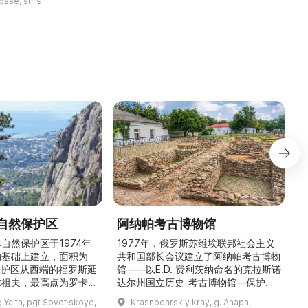
osse, str 9
авиации, мото ...
С. Пушкина, И. Е. Репина, А. ...
自然保护区
阿纳帕考古博物馆
自然保护区于1974年
1977年，俄罗斯苏维埃联邦社会主义
的基础上建立，面积为
共和国部长会议建立了阿纳帕考古博物
。保护区从西端的福罗斯延
馆——以E.D. 费利茨纳命名的克拉斯诺
尔祖夫，最高点为罗卡山
达尔州国立历史-考古博物馆—保护区
米）。保护区以针叶林和
的分馆。它展示了希腊文明的独特遗
 Yalta, pgt Sovet·skoye,
Krasnodarskiy kray, g. Anapa,