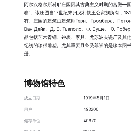
阿尔汉格尔斯科耶庄园因其古典主义时期的宫殿—园
赛”。该庄园自17世纪末归戈利钦王公家族所有，1810年
有。庄园的建筑由建筑师Герн、Тромбара、Петон
Ван Дейк、Д. Б. Тьеполо、Ф. Буше、
品包括艺术青铜、钟表、家具、尤苏波夫瓷厂及其他1
纪初的珍稀雕塑。尤其重要且备受尊崇的是珍本图书收
册。
博物馆特色
成立日期
1919年5月1日
用户
493200
储存单位
40670