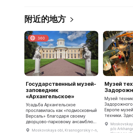
附近的地方
360
Государственный музей-
Музей те
заповедник
Задорожн
«Архангельское»
Музей техни
Задорожного 
Усадьба Архангельское
Европе музе
прославилась как «подмосковный
техники. Зде
Версаль» благодаря своему
раритетные 
дворцово-парковому ансамблю
Moskovskaya
столетия: бо
эпохи классицизма и богатейшим
p/o Arkhange
Moskovskaya obl, Krasnogorskiy r-n,
оружие, ред
художественным коллекциям.