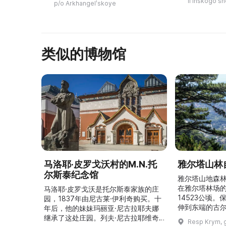
Ilʹinskogo sh
p/o Arkhangelʹskoye
Она принадлежала князьям
Голицыным ...
类似的博物馆
马洛耶·皮罗戈沃村的M.N.托
雅尔塔山林
尔斯泰纪念馆
雅尔塔山地森林
在雅尔塔林场
马洛耶·皮罗戈沃是托尔斯泰家族的庄
14523公顷
园，1837年由尼古莱·伊利奇购买。十
伸到东端的古
年后，他的妹妹玛丽亚·尼古拉耶夫娜
（海拔1349
继承了这处庄园。列夫·尼古拉耶维奇
Resp Krym, g