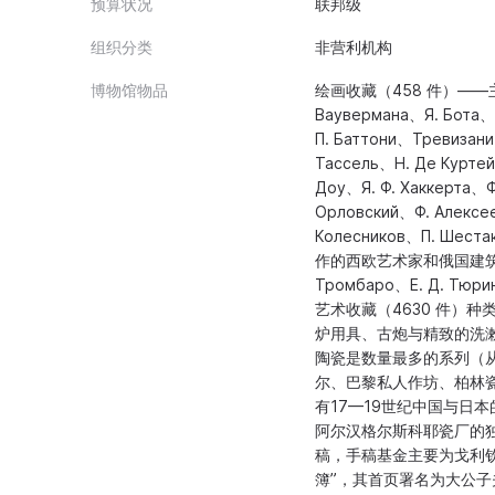
预算状况
联邦级
组织分类
非营利机构
博物馆物品
绘画收藏（458 件）——主
Вауверманa、Я. Ботa、
П. Баттони、Тревизан
Тассель、Н. Де Курте
Доу、Я. Ф. Хаккерт
Орловский、Ф. Алекс
Колесников、П. 
作的西欧艺术家和俄国建筑师
Тромбаро、Е. Д. Тюр
艺术收藏（4630 件）
炉用具、古炮与精致的洗
陶瓷是数量最多的系列（
尔、巴黎私人作坊、柏林瓷
有17—19世纪中国与日本的
阿尔汉格尔斯科耶瓷厂的独特
稿，手稿基金主要为戈利钦
簿”，其首页署名为大公子