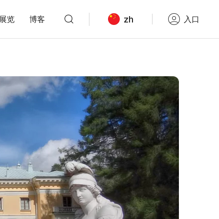
zh
展览
博客
入口