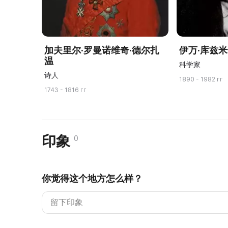
加夫里尔·罗曼诺维奇·德尔扎
伊万·库兹米
温
科学家
诗人
1890 - 1982 гг
1743 - 1816 гг
印象
0
你觉得这个地方怎么样？