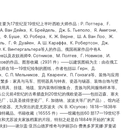
要为17世纪至19世纪上半叶西欧大师作品：P. Поттерa、F.
А. Ван Дейка、К. Брейдель、Дж. Б. Тьеполо、Я. Амигони、
и、Ф. Буше、Ю. Робера、К. Ж. Верне、Ш. А. Ван Лоо、Ж.
йль、Г. Ф. Дуайен、А. Ш. Караффа、К. Робертсон、Дж.
а、Ф. К. Винтергальтера等人的作品。俄国画家作品中有А.
еев以及农奴画师Ф. Сотников、М. Полтев、Г. Новиков、И.
Шестаков的作品。图形收藏（2931 件）——以建筑图稿为主：由在俄工
在18—19世纪绘制的图纸，作者包括Ш. Герн、Д.
ин、С. П. Мельников、Д. Кваренги、П. Гонзага等。装饰与应用
种类繁多：家具与马车、照明器具与钟表、瓷器与锡器、装饰台饰与壁
漱用具、挂毯、地毯、室内装饰织物集合、贵族与民间服饰样本等。
从公元前4世纪的古希腊盘到20世纪的俄欧瓷器——包括迈森、塞夫
厂，以及圣彼得堡瓷厂、F. 加德纳、波波夫等厂的产品）。馆内还
瓷器。尤为突出的是尤苏波夫（N. B. Юсупов）1818—1838年
藏品。书籍收藏（16555 件）——馆藏包括60 部17—19世纪手
和尤苏波夫家族档案的片段。特别之处是自1884年开始的“来宾
夫妇——谢尔盖·亚历山德罗维奇与伊丽莎白·费奥多罗芙娜·罗曼诺