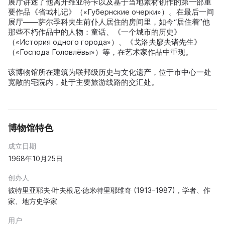
展厅讲述了他离开维亚特卡以及基于当地素材创作的第一部重
要作品《省城札记》（«Губернские очерки»）。在最后一间
展厅——萨尔季科夫生前仆人居住的房间里，如今“居住着”他
那些不朽作品中的人物：童话、《一个城市的历史》
（«История одного города»）、《戈洛夫廖夫诸先生》
（«Господа Головлёвы»）等，在艺术家作品中重现。
该博物馆所在建筑为联邦级历史与文化遗产，位于市中心一处
宽敞的宅院内，处于主要旅游线路的交汇处。
博物馆特色
成立日期
1968年10月25日
创办人
彼特里亚耶夫·叶夫根尼·德米特里耶维奇 (1913–1987)，学者、作
家、地方史学家
用户