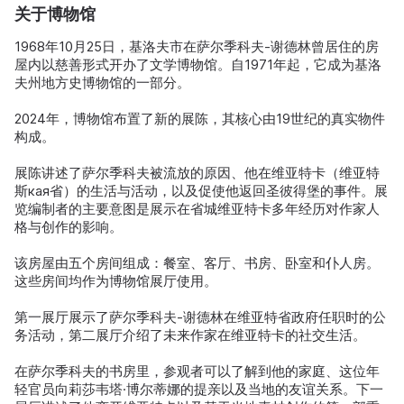
关于博物馆
1968年10月25日，基洛夫市在萨尔季科夫-谢德林曾居住的房
屋内以慈善形式开办了文学博物馆。自1971年起，它成为基洛
夫州地方史博物馆的一部分。
2024年，博物馆布置了新的展陈，其核心由19世纪的真实物件
构成。
展陈讲述了萨尔季科夫被流放的原因、他在维亚特卡（维亚特
斯кая省）的生活与活动，以及促使他返回圣彼得堡的事件。展
览编制者的主要意图是展示在省城维亚特卡多年经历对作家人
格与创作的影响。
该房屋由五个房间组成：餐室、客厅、书房、卧室和仆人房。
这些房间均作为博物馆展厅使用。
第一展厅展示了萨尔季科夫-谢德林在维亚特省政府任职时的公
务活动，第二展厅介绍了未来作家在维亚特卡的社交生活。
在萨尔季科夫的书房里，参观者可以了解到他的家庭、这位年
轻官员向莉莎韦塔·博尔蒂娜的提亲以及当地的友谊关系。下一