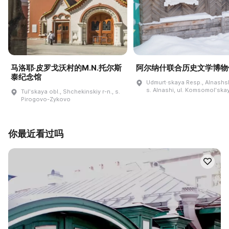
马洛耶·皮罗戈沃村的M.N.托尔斯
阿尔纳什联合历史文学博物
泰纪念馆
Udmurt·skaya Resp., Alnashski
s. Alnashi, ul. Komsomolʹskay
Tulʹskaya obl., Shchekinskiy r-n., s.
Pirogovo-Zykovo
你最近看过吗