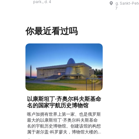
的埃菲尔铁塔
park., d. 4
g. Sankt-Pet
一次难忘的宇宙之旅！\r\n\r\n圣彼得
以及许多被载
7
堡天文馆在半个多世纪前开馆，自那时
有趣物品与人
起就向市民和来访者展示宇宙的奥秘。
区，展出第一
参观者可以进入“星空厅”，在星空穹顶
的书、最臭的
你最近看过吗
下观看银河、太阳和行星的运行。天文
始人走遍世界
馆的天文台是本市唯 ...
品。例如，最
以康斯坦丁·齐奥尔科夫斯基命
名的国家宇航历史博物馆
喀卢加拥有世界上第一家、也是俄罗斯
最大的以康斯坦丁·齐奥尔科夫斯基命
名的宇航历史博物馆。创建该馆的构想
属于谢尔盖·科罗廖夫，博物馆大楼的
奠基人为尤里·加加林。该建筑为技术