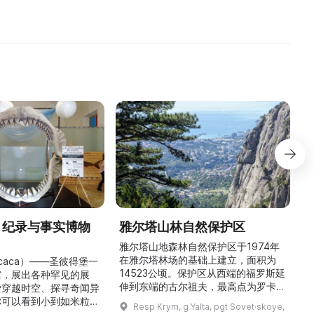
» 纪录与事实博物
雅尔塔山林自然保护区
雅尔塔山地森林自然保护区于1974年
在雅尔塔林场的基础上建立，面积为
icaca）——圣彼得堡一
14523公顷。保护区从西端的福罗斯延
馆
馆，展出各种罕见的展
伸到东端的古尔祖夫，最高点为罗卡山
爱穿越时空、探寻奇闻异
（海拔1349米）。保护区以针叶林和
久
你可以看到小到如米粒般
Resp Krym, g Yalta, pgt Sovet·skoye,
阔叶林为主，尤以橡树和山毛榉林为
多