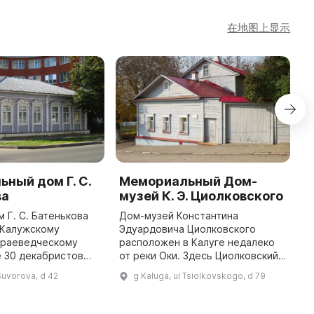
在地图上显示
ный дом Г. С.
Мемориальный Дом-
H
ва
музей К. Э. Циолковского
(
м Г. С. Батенькова
Дом-музей Константина
A
 Калужскому
Эдуардовича Циолковского
B
краеведческому
расположен в Калуге недалеко
b
 30 декабристов
от реки Оки. Здесь Циолковский
c
 с историей
провел 29 лет и написал
G
 Suvorova, d 42
g Kaluga, ul Tsiolkovskogo, d 79
рая. Наиболее
множество важных работ по
h
ми именами среди
авиации, космонавтике и другим
них были П. Н. ...
областям. До ...