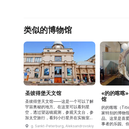
здание музея зало ...
类似的博物馆
圣彼得堡天文馆
«的的喀喀
馆
圣彼得堡天文馆——这是一个可以了解
宇宙奥秘的地方。在这里可以看到星
的的喀喀（Tit
空，透过望远镜观测，参观天文台，参
家特别的博物
加太空旅行，看到小行星并在实验室里
品。这里是喜
尝试有趣的实验。圣彼得堡天文馆邀请
事者的乐园。
g. Sankt-Peterburg, Aleksandrovskiy
所有有兴趣的人前来参观，为自己带来