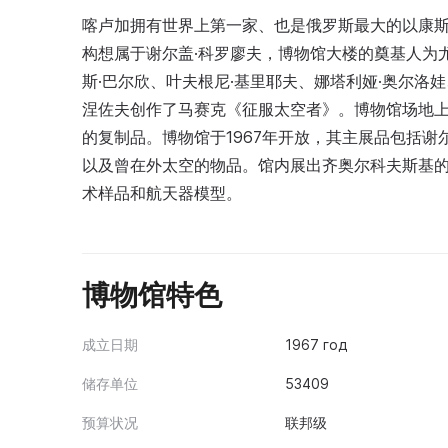
喀卢加拥有世界上第一家、也是俄罗斯最大的以康斯
构想属于谢尔盖·科罗廖夫，博物馆大楼的奠基人为
斯·巴尔欣、叶夫根尼·基里耶夫、娜塔利娅·奥尔洛
涅佐夫创作了马赛克《征服太空者》。博物馆场地上还
的复制品。博物馆于1967年开放，其主展品包括谢
以及曾在外太空的物品。馆内展出齐奥尔科夫斯基
术样品和航天器模型。
博物馆特色
成立日期
1967 год
储存单位
53409
预算状况
联邦级