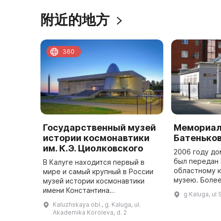
附近的地方
360
Государственный музей
Мемориаль
истории космонавтики
Батенько
им. К.Э. Циолковского
2006 году до
был передан
В Калуге находится первый в
областному 
мире и самый крупный в России
музею. Более
музей истории космонавтики
были связаны
имени Константина
g Kaluga, ul
Калужского к
Циолковского. Идея о его
Kaluzhskaya obl., g. Kaluga, ul.
значительны
создании принадлежала Сергею
Akademika Koroleva, d. 2
Королеву, первый камень в