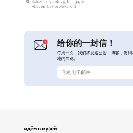
Kaluzhskaya obl., g. Kaluga, ul.
博物馆专门建造，建筑师为鲍里斯·巴
Akademika Koroleva, d. 2
尔欣、叶夫根尼·基里耶夫、娜塔利娅·
奥尔洛娃、瓦连廷·斯特罗吉和基里尔·
福明。在门厅中，安德烈·瓦斯涅佐夫
创作了马赛克《征服太空者》。博物馆
场地上还竖立了一座38米高的尤里·加
加林的宇宙飞船“东方...
给你的一封信！
每周一次，我们将发送公告，博客，促销
地的展览。