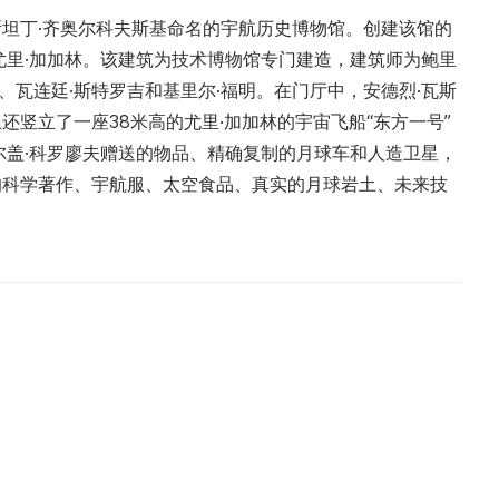
坦丁·齐奥尔科夫斯基命名的宇航历史博物馆。创建该馆的
尤里·加加林。该建筑为技术博物馆专门建造，建筑师为鲍里
娃、瓦连廷·斯特罗吉和基里尔·福明。在门厅中，安德烈·瓦斯
竖立了一座38米高的尤里·加加林的宇宙飞船“东方一号”
尔盖·科罗廖夫赠送的物品、精确复制的月球车和人造卫星，
的科学著作、宇航服、太空食品、真实的月球岩土、未来技