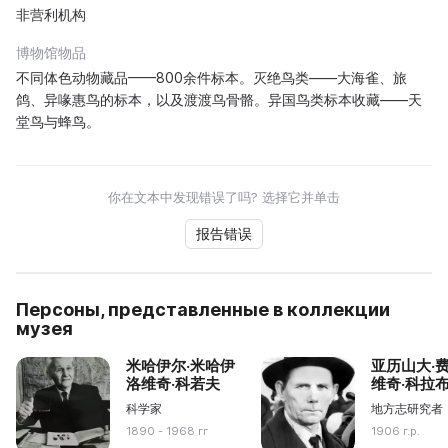
非营利机构
博物馆物品
不同体色动物藏品——800余件标本。灭绝鸟类——大海雀、旅
鸽、异喙惠鸟的标本，以及渡渡鸟骨骼。异国鸟类标本收藏——天
堂鸟与蜂鸟。
你在文本中发现错误了吗? 选择它并单击
报告错误
Персоны, представленные в коллекции
музея
米哈伊尔·米哈伊
亚历山大·
洛维奇·科若夫
维奇·科拉
科学家
地方志研究者
1890 - 1968 гг
1906 г.р.