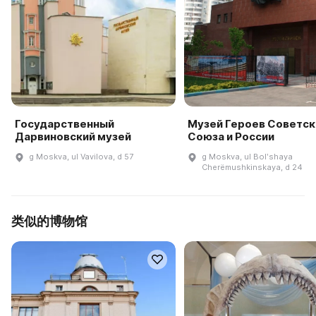
Государственный
Музей Героев Советск
Дарвиновский музей
Союза и России
g Moskva, ul Vavilova, d 57
g Moskva, ul Bolʹshaya
Cherëmushkinskaya, d 24
类似的博物馆