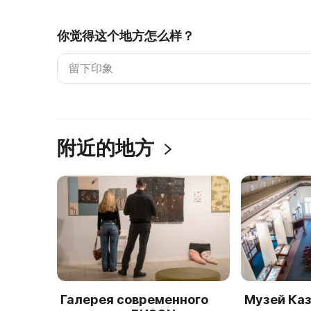
你觉得这个地方怎么样？
附近的地方
Галерея современного
Музей Ка