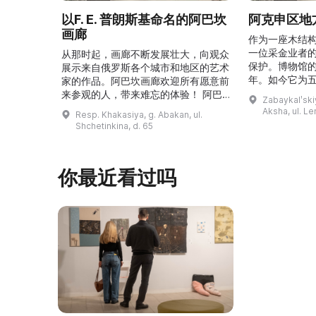
以F. E. 普朗斯基命名的阿巴坎
阿克申区地
画廊
作为一座木结
一位采金业者
从那时起，画廊不断发展壮大，向观众
保护。博物馆的
展示来自俄罗斯各个城市和地区的艺术
年。如今它为
家的作品。阿巴坎画廊欢迎所有愿意前
并接受来自俄
来参观的人，带来难忘的体验！ 阿巴
Zabaykalʹskiy
询。博物馆的
坎画廊的历史始于1976年，当时阿巴
Aksha, ul. Le
Resp. Khakasiya, g. Abakan, ul.
学生及其他群
坎市儿童美术学校的校长 Федор
Shchetinkina, d. 65
关生态与地方
Ефимович Пронских 决定在学校内
议和研讨会。
创建一座画廊。他写信给苏联美术学院
科索娃 V.Я.
通讯院士、俄罗斯苏维埃联邦社会主义
你最近看过吗
I.А. 的手工作
共和国人民艺术家 Б. Я. Ряузов，征
的素描与 ...
询如何更好地组织这项对学校而 ...