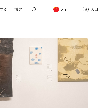
zh
展览
博客
入口