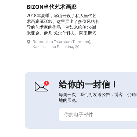
BIZON当代艺术画廊
2018年夏季，喀山开设了私人当代艺
术画廊BIZON。这里展出了多位风格各
异的艺术家的作品，例如米哈伊尔·谢
米亚金、伊凡·戈尔什科夫、阿里斯塔
尔赫·切尔尼舍夫、列纳尔·阿赫梅托
Respublika Tatarstan (Tatarstan),
夫、亚历山大·沙德林和阿门·加斯帕
Kazanʹ, ulitsa Pushkina, 20
良。BIZON画廊旨在引发关于当代艺术
何以被定义的思考，并试图回应诸多问
题：在社交网络世界中人发生了怎样的
变化？当代艺术表达如今的价值何在？
当代的表现手段有何不同？BIZON画廊
欢迎所有对以...
给你的一封信！
每周一次，我们将发送公告，博客，促销
地的展览。