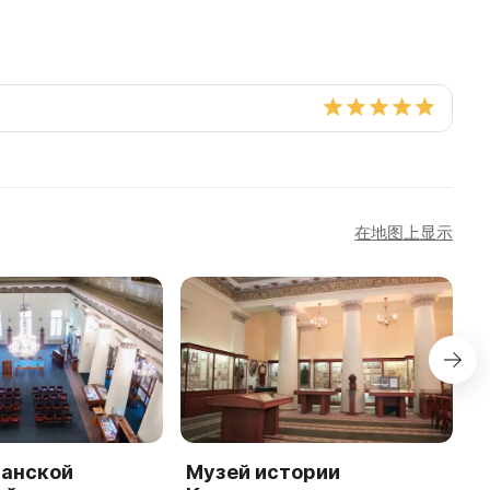
在地图上显示
занской
Музей истории
М