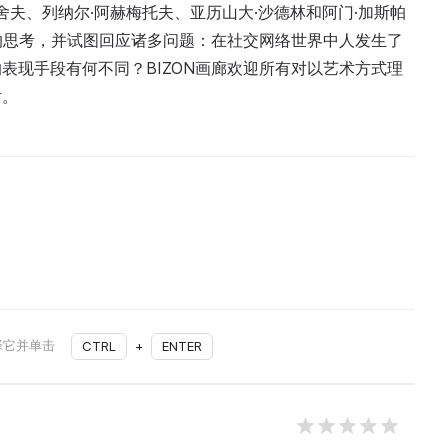
舍夫、列纳尔·阿赫梅托夫、亚历山大·沙德林和阿门·加斯帕
义的思考，并试图回应诸多问题：在社交网络世界中人发生了
表现手段有何不同？BIZON画廊欢迎所有对以艺术方式理
话。
择它并单击
CTRL
+
ENTER