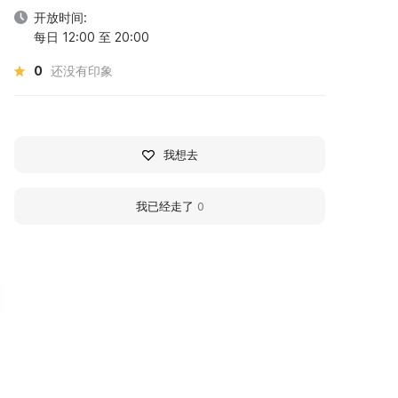
开放时间:
每日 12:00 至 20:00
0
还没有印象
我想去
我已经走了
0
узей Н.И.Лобачевского
Зоологический музе