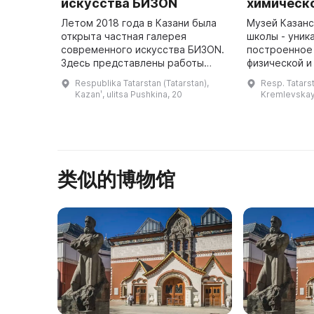
искусства БИЗON
химическ
Летом 2018 года в Казани была
Музей Казанс
открыта частная галерея
школы - уник
современного искусства БИЗON.
построенное 
Здесь представлены работы
физической и
таких разнообразных
лаборатории 
Respublika Tatarstan (Tatarstan),
Resp. Tatarst
художников, как Михаил
университета
Kazanʹ, ulitsa Pushkina, 20
Kremlevskaya
Шемякин, Иван Горшков,
основано А. 
Аристарх Чернышев, Ленар ...
类似的博物馆