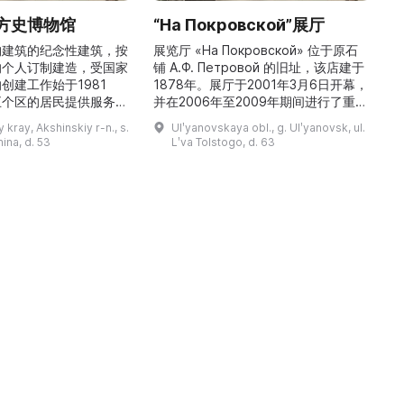
方史博物馆
“На Покровской”展厅
构建筑的纪念性建筑，按
展览厅 «На Покровской» 位于原石
的个人订制建造，受国家
铺 A.Ф. Петровой 的旧址，该店建于
1
创建工作始于1981
1878年。展厅于2001年3月6日开幕，
五个区的居民提供服务，
并在2006年至2009年期间进行了重建
三
罗斯各地区及国外的咨
和现代化改造。如今这里是一处100 平
 kray, Akshinskiy r-n., s.
Ulʹyanovskaya obl., g. Ulʹyanovsk, ul.
陈列吸引学生、教师、大
方米的宽敞场地，配备了现代展览设
筑
nina, d. 53
Lʹva Tolstogo, d. 63
体的关注。博物馆开展有
备、照明与报警系统。这里举办来自俄
志的工作，并举办区际会
罗斯及海外博物馆馆藏、私人收藏以及
（
最有价值的收藏包括：科
其他城市收藏的展览。«На
 的个人馆藏、匠人亚诺夫
Покровской» 展厅通过多种活动吸引
品、画家舍格洛夫 G.А.
了大批观众： ...