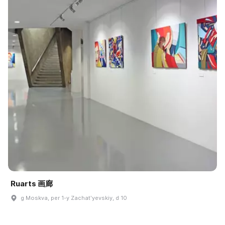
Ruarts 画廊
g Moskva, per 1-y Zachatʹyevskiy, d 10