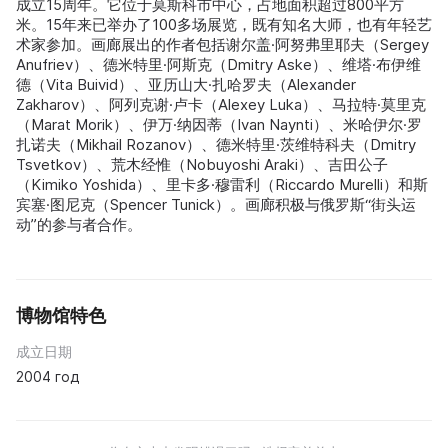
成立15周年。它位于莫斯科市中心，占地面积超过800平方
米。15年来已举办了100多场展览，既有知名大师，也有年轻艺
术家参加。画廊展出的作者包括谢尔盖·阿努弗里耶夫（Sergey
Anufriev）、德米特里·阿斯克（Dmitry Aske）、维塔·布伊维
德（Vita Buivid）、亚历山大·扎哈罗夫（Alexander
Zakharov）、阿列克谢·卢卡（Alexey Luka）、马拉特·莫里克
（Marat Morik）、伊万·纳因蒂（Ivan Naynti）、米哈伊尔·罗
扎诺夫（Mikhail Rozanov）、德米特里·茨维特科夫（Dmitry
Tsvetkov）、荒木经惟（Nobuyoshi Araki）、吉田公子
（Kimiko Yoshida）、里卡多·穆雷利（Riccardo Murelli）和斯
宾塞·图尼克（Spencer Tunick）。画廊积极与俄罗斯“街头运
动”的参与者合作。
博物馆特色
成立日期
2004 год