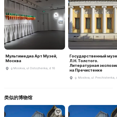
Мультимедиа Арт Музей,
Государственный муз
Москва
Л.Н. Толстого.
Литературная экспози
g Moskva, ul Ostozhenka, d 16
на Пречистенке
g. Moskva, ul. Prechistenka, d
类似的博物馆