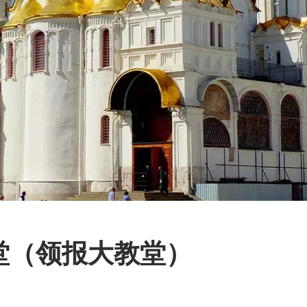
堂（领报大教堂）