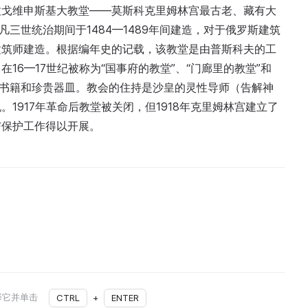
拉戈维申斯基大教堂——莫斯科克里姆林宫最古老、藏有大
三世统治期间于1484—1489年间建造，对于俄罗斯建筑
建筑师建造。根据编年史的记载，该教堂是由普斯科夫的工
6—17世纪被称为“国事府的教堂”、“门廊里的教堂”和
、书籍和珍贵器皿。教会的住持是沙皇的灵性导师（告解神
1917年革命后教堂被关闭，但1918年克里姆林宫建立了
与保护工作得以开展。
择它并单击
CTRL
+
ENTER