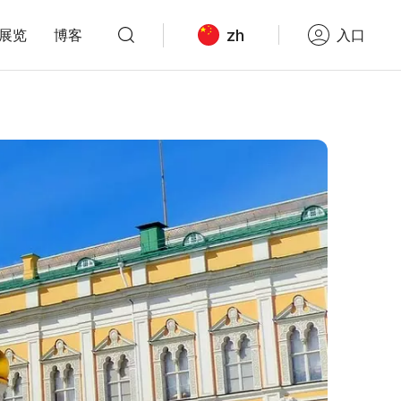
zh
展览
博客
入口