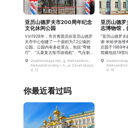
亚历山德罗夫市200周年纪念
亚历山德罗
文化休闲公园
志博物馆，
\r\n1928年，市共青团员在亚历山德罗
“亚历山德罗夫
夫市中心创建了一个面积为7.2公顷的
谢·米哈伊洛维
公园。公园内有多处景点，包括“弯镜
庄园于1989
厅”、“儿童复古投币游戏机”、气压射
馆藏包括19世
击场、“儿童之城”游乐区、户外健身器
初艺术家与工
Vladimirskaya obl., g. Aleksandrov,
Vladimirskay
材“Воркаут”、免费儿童游乐设施、游
于了解亚历山
Aleksandrovskiy r-n., ul. Sovet·skaya,
Aleksandrovs
乐项目“Веломобиль”、充气蹦床“吉
博物馆举办临
d. 12
d. 16
普”。2019年，作为“城市环境塑造”项
提供传统与戏
目的一部分，公园进行了部分整治：新
人和儿童的工
舞台建成，新的观景平台和中央林荫大
夫区的学前和
你最近看过吗
道得到完善，并安装了视 ...
馆课程。 ...