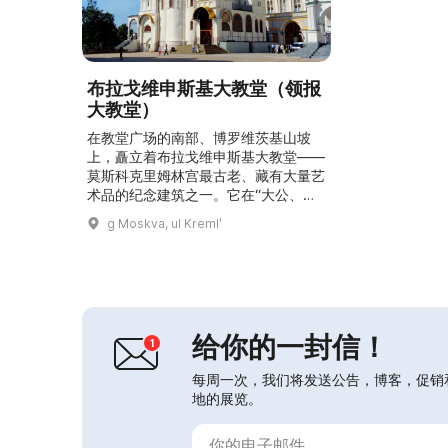
布拉戈维申斯基大教堂（领报
大教堂）
在教堂广场的南部、博罗维茨基山坡
上，矗立着布拉戈维申斯基大教堂——
莫斯科克里姆林宫最古老、藏有大量艺
术品的纪念建筑之一。它在“大公、全
俄之主”伊凡三世统治期间于1484—
g Moskva, ul Kremlʹ
1489年间建造，对于俄罗斯建筑具有
历史意义，因为新大公府的许多建筑由
意大利建筑师建造。根据编年史的记
载，该教堂是由普斯科夫的工匠建造
的。它对俄罗斯的大公和沙皇具有重大
意义，在16—17世纪被称为“国事府的
给你的一封信！
教堂”、“门廊里的教堂”...
每周一次，我们将发送公告，博客，促销
地的展览。