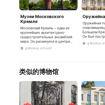
Музеи Московского
Оружейна
Кремля
Оружейная па
сокровищниц
Московский Кремль – один из
Большом Кре
крупнейших архитектурно-
Он был постр
градостроительных ансамблей
архитекторо
мира. Он раскинулся в центре
g Moskva, ul
Тоном. Здесь
столицы России на высоком
g Moskva, ul Kremlʹ
драгоценные
холме над Москвой-рекой.
Высота стен Кремля, узкие
бойницы, площа ...
类似的博物馆