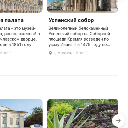
я палата
Успенский собор
А
лата - это музей-
Великолепный белокаменный
А
а, расположенный в
Успенский собор на Соборной
М
млевском дворце.
площади Кремля возведен по
и
оен в 1851 году
указу Ивана III в 1479 году по
в
м Константином
проекту итальянского
1
 Kremlʹ
g Moskva, ul Kremlʹ
 хранятся
архитектора Аристотеля
с
 предметы,
Фиораванти. Он стал центром
к
полученные в да ...
культа Богоматер ...