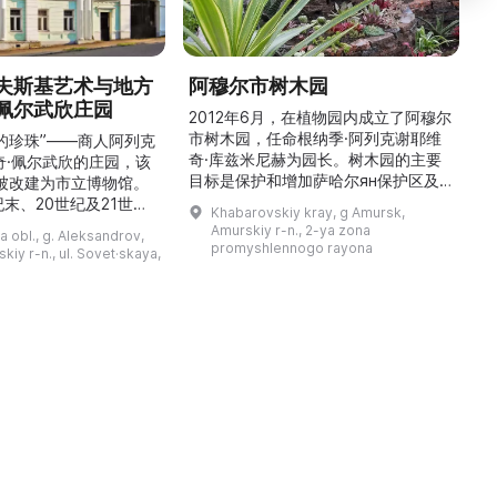
夫斯基艺术与地方
阿穆尔市树木园
佩尔武欣庄园
2012年6月，在植物园内成立了阿穆尔
市树木园，任命根纳季·阿列克谢耶维
的珍珠”——商人阿列克
奇·库兹米尼赫为园长。树木园的主要
世
奇·佩尔武欣的庄园，该
目标是保护和增加萨哈尔ян保护区及
年被改建为市立博物馆。
红豆杉林的植被，并创建远东地区稀有
纪末、20世纪及21世纪
Khabarovskiy kray, g Amursk,
和药用植物及露地栽培植物的种植区。
艺美术大师的作品，有助
Amurskiy r-n., 2-ya zona
a obl., g. Aleksandrov,
树木园尤其以其收集的列入红色名录的
1
德罗夫地区的艺术创作。
promyshlennogo rayona
kiy r-n., ul. Sovet·skaya,
远东植物而自豪（尖叶红豆杉、
建
时展览与常设展览，同时
Microbiota属、萨金特杜松、馨香卫
1
剧化的导览，以及面向成
矛、施里彭巴赫杜鹃）。树木园的设立
后
作坊。还可为亚历山德罗
旨在保护远东珍贵和受保护的植物，开
中小学机构预约外出博物
展科学研究，进行审美 ...