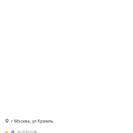
г Москва, ул Кремль
0
还没有印象