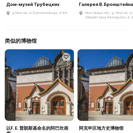
Дом-музей Трубецких
Галерея В. Бронштейн
g Irkut·sk, ul Dzerzhinskogo, d 64
Irkut·skaya obl., g. Irkut·sk, ul.
Oktyabrʹskoy Revolyutsii, d. 
类似的博物馆
以F. E. 普朗斯基命名的阿巴坎画
阿克申区地方史博物馆