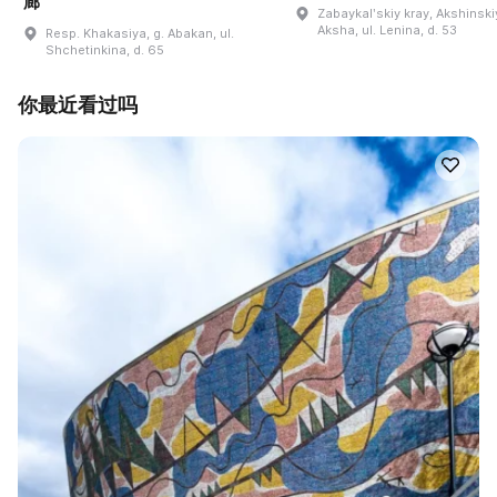
廊
Zabaykalʹskiy kray, Akshinskiy
Aksha, ul. Lenina, d. 53
Resp. Khakasiya, g. Abakan, ul.
Shchetinkina, d. 65
你最近看过吗