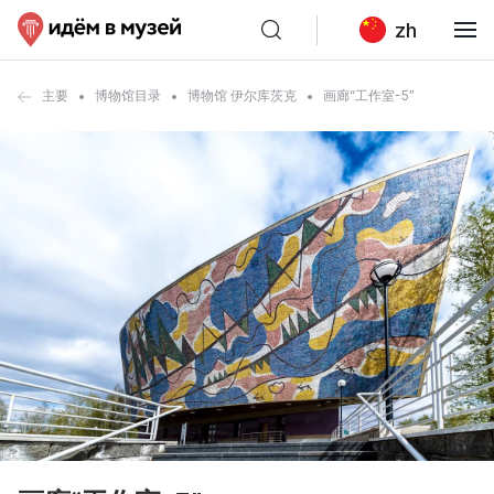
zh
主要
博物馆目录
博物馆 伊尔库茨克
画廊“工作室-5”