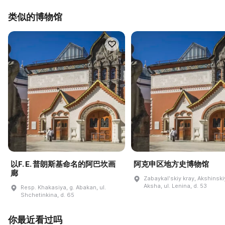
类似的博物馆
以F. E. 普朗斯基命名的阿巴坎画
阿克申区地方史博物馆
廊
Zabaykalʹskiy kray, Akshinskiy
Aksha, ul. Lenina, d. 53
Resp. Khakasiya, g. Abakan, ul.
Shchetinkina, d. 65
你最近看过吗