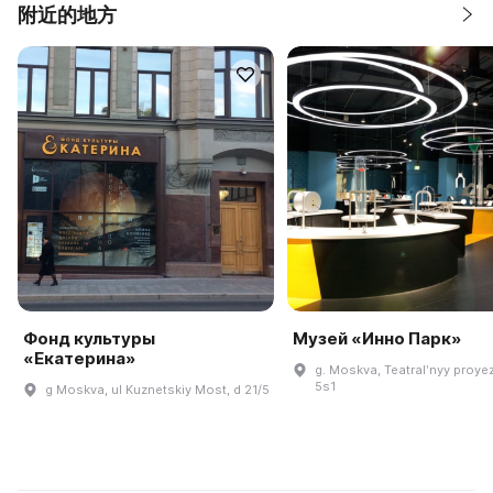
附近的地方
Фонд культуры
Музей «Инно Парк»
«Екатерина»
g. Moskva, Teatralʹnyy proyez
5s1
g Moskva, ul Kuznetskiy Most, d 21/5