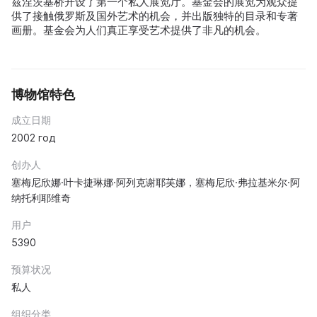
兹涅茨基桥开设了第一个私人展览厅。基金会的展览为观众提
供了接触俄罗斯及国外艺术的机会，并出版独特的目录和专著
画册。基金会为人们真正享受艺术提供了非凡的机会。
博物馆特色
成立日期
2002 год
创办人
塞梅尼欣娜·叶卡捷琳娜·阿列克谢耶芙娜，塞梅尼欣·弗拉基米尔·阿
纳托利耶维奇
用户
5390
预算状况
私人
组织分类