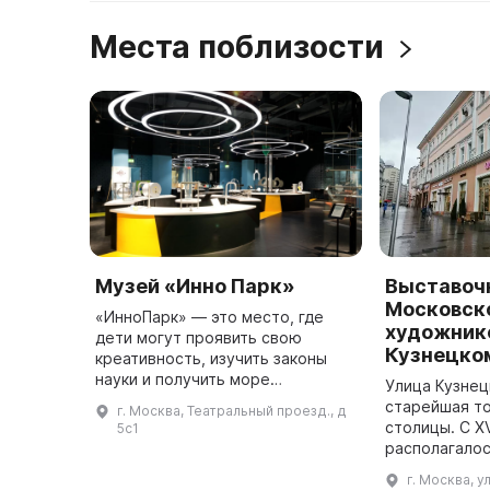
Места поблизости
Музей «Инно Парк»
Выставоч
Московск
«ИнноПарк» — это место, где
художник
дети могут проявить свою
Кузнецком
креативность, изучить законы
науки и получить море
Улица Кузне
удовольствия от игры в научные
старейшая то
г. Москва, Театральный проезд., д
эксперименты. В центре
столицы. С XV
5с1
находятся более 50
располагало
интерактивных экспонато ...
продуктовых 
г. Москва, у
модными фра