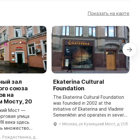
Показать на карте
ный зал
Ekaterina Cultural
I
ого союза
Foundation
«
ов на
c
The Ekaterina Cultural Foundation
 Мосту, 20
c
was founded in 2002 at the
s
initiative of Ekaterina and Vladimir
цкий Мост —
p
Semenikhin and operates in several
рговая улица
T
areas: exhibitions, publishing,
III века здесь
г Москва, ул Кузнецкий Мост, д 21/5
building a collection of contempora
сь множество
...
лавок, магазинов с
л. Рождественка, д.
нцузскими