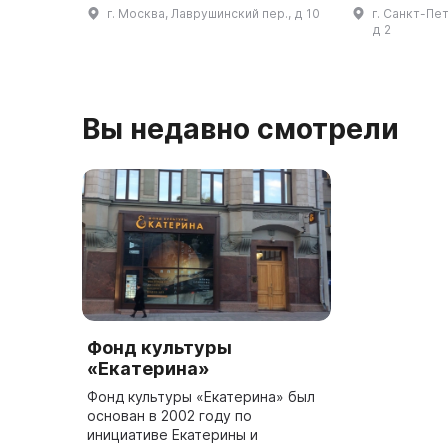
купец Павел Третьяков купил
императрицы Е
г. Москва, Лаврушинский пер., д 10
г. Санкт-Пе
здание на Лаврушинском
частное собр
д 2
переулке и через пять лет там о
открыт для п
...
году на Д
Вы недавно смотрели
Фонд культуры
«Екатерина»
Фонд культуры «Екатерина» был
основан в 2002 году по
инициативе Екатерины и