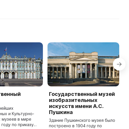
1992 года в бывшем
Доходном доме Тор ...
твенный
Государственный музей
Г
изобразительных
Р
искусств имени А.С.
нейших
Р
Пушкина
ых и Культурно-
г
 музеев в мире
и
Здание Пушкинского музея было
 году по приказу
с
построено в 1904 году по