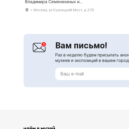
Владимира Семенихиных и
работает по нескольким
г Москва, ул Кузнецкий Мост, д 21/5
направлениям: выставки,
издательство, создание
коллекции современного
искусст...
Вам письмо!
Раз в неделю будем присылать анон
музеев и экспозиций в вашем город