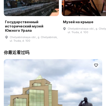
Государственный
Музей на крыше
исторический музей
Chelyabinskaya obl., g. Chel
Южного Урала
ul. Truda, d. 100
Chelyabinskaya obl., g. Chelyabinsk,
ul. Truda, d. 100
你最近看过吗