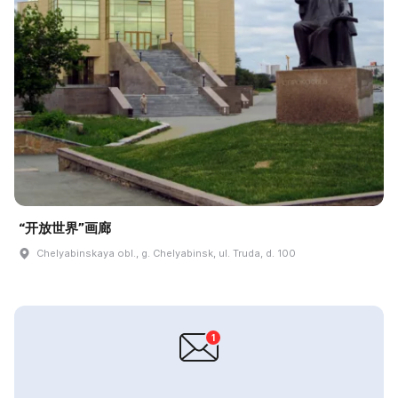
“开放世界”画廊
Chelyabinskaya obl., g. Chelyabinsk, ul. Truda, d. 100