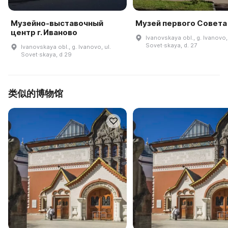
Музейно-выставочный
Музей первого Совета
центр г. Иваново
Ivanovskaya obl., g. Ivanovo, 
Sovet·skaya, d. 27
Ivanovskaya obl., g. Ivanovo, ul.
Sovet·skaya, d 29
类似的博物馆