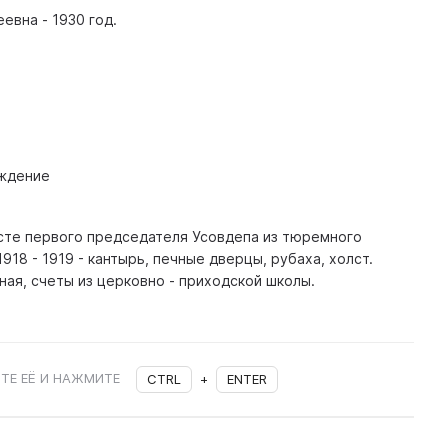
евна - 1930 год.
ждение
есте первого председателя Усовдепа из тюремного
 1918 - 1919 - кантырь, печные дверцы, рубаха, холст.
ная, счеты из церковно - приходской школы.
ТЕ ЕЁ И НАЖМИТЕ
CTRL
+
ENTER