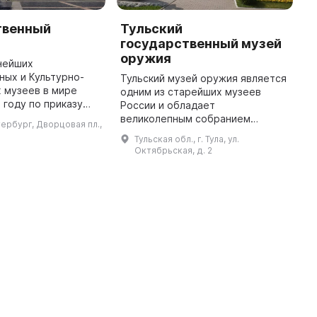
твенный
Тульский
М
государственный музей
М
оружия
в
нейших
Р
ых и Культурно-
Тульский музей оружия является
О
 музеев в мире
одним из старейших музеев
м
 году по приказу
России и обладает
к
катерины II, как
великолепным собранием
тербург, Дворцовая пл.,
и
ание. Музей был
огнестрельного и холодного
Тульская обл., г. Тула, ул.
о
осещения в 1852
оружия отечественного и
Октябрьская, д. 2
во ...
зарубежного производства. Он
позволяет проследить э ...