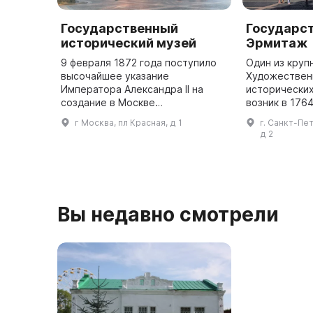
Государственный
Государс
исторический музей
Эрмитаж
9 февраля 1872 года поступило
Один из круп
высочайшее указание
Художественн
Императора Александра II на
исторических
создание в Москве
возник в 1764
Исторического музея имени
императрицы Е
г Москва, пл Красная, д 1
г. Санкт-Пе
Цесаревича Александра
частное собр
д 2
Александровича. Эта дата
открыт для п
является днем основания одного
году на Д
...
Вы недавно смотрели