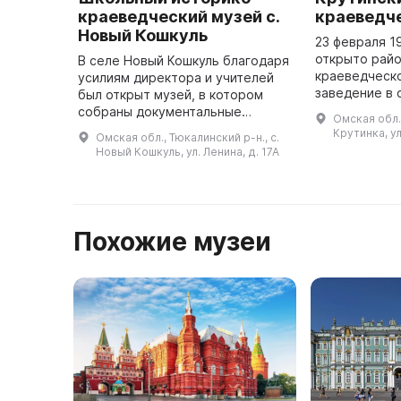
краеведческий музей с.
краеведч
Новый Кошкуль
23 февраля 1
открыто райо
В селе Новый Кошкуль благодаря
краеведческ
усилиям директора и учителей
заведение в 
был открыт музей, в котором
пионеров. Че
собраны документальные
Омская обл.,
инициативе г
материалы, архивные данные, а
Крутинка, ул
Омская обл., Тюкалинский р-н., с.
муниципально
также воспоминания о процессе
Новый Кошкуль, ул. Ленина, д. 17А
Нико ...
формирования села, природе кр
...
Похожие музеи