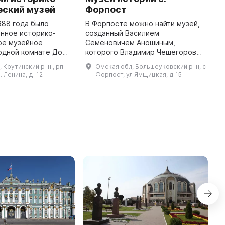
еский музей
Форпост
L
988 года было
В Форпосте можно найти музей,
T
нное историко-
созданный Василием
p
ое музейное
Семеновичем Аношиным,
Ty
одной комнате Дома
которого Владимир Чешегоров
a
рез девять лет, по
называл «Дон-Кихотом» из
a
 Крутинский р-н., рп.
Омская обл, Большеуковский р-н, с
лавы Крутинского
Большеречья. Он принял участие
p
. Ленина, д. 12
Форпост, ул Ямщицкая, д 15
го района Василия
в создании филиала областного
краеведческого ...