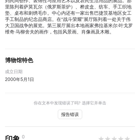
到民间创作、装饰性与应用艺术以及农民生活用品的展品。那
里陈列着萨莫瓦尔（俄罗斯茶炉）、桦皮盒、纺车、手工织地
垫、桌布和刺绣毛巾。中心内还有一家出售巴捷茨基地区女工
手工制品的纪念品商店。在“战斗荣耀”展厅陈列着一处关于伟
大卫国战争的展览。第三展厅展出本地画家弗拉基米尔·叶戈罗
维奇·马柳舍夫的画作，包括风景画、肖像画及木雕。
博物馆特色
成立日期
2000年5月1日
你在文本中发现错误了吗? 选择它并单击
报告错误
0
印象