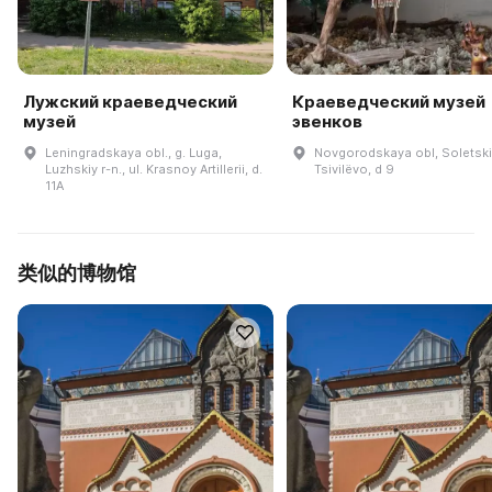
Лужский краеведческий
Краеведческий музей
музей
эвенков
Leningradskaya obl., g. Luga,
Novgorodskaya obl, Soletskiy
Luzhskiy r-n., ul. Krasnoy Artillerii, d.
Tsivilëvo, d 9
11A
类似的博物馆