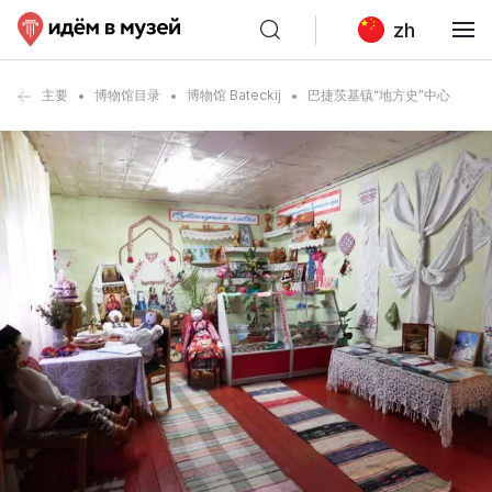
zh
主要
博物馆目录
博物馆 Bateckij
巴捷茨基镇“地方史”中心