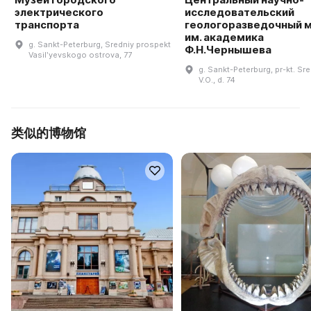
электрического
исследовательский
транспорта
геологоразведочный 
им. академика
g. Sankt-Peterburg, Sredniy prospekt
Ф.Н.Чернышева
Vasilʹyevskogo ostrova, 77
g. Sankt-Peterburg, pr-kt. Sr
V.O., d. 74
类似的博物馆