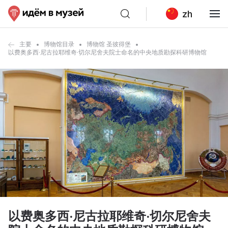
zh
主要
博物馆目录
博物馆 圣彼得堡
以费奥多西·尼古拉耶维奇·切尔尼舍夫院士命名的中央地质勘探科研博物馆
以费奥多西·尼古拉耶维奇·切尔尼舍夫