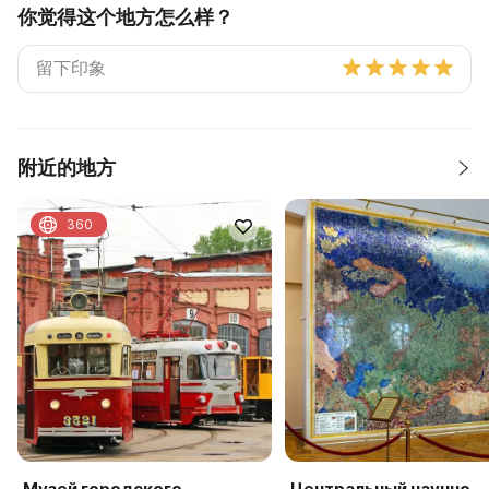
你觉得这个地方怎么样？
附近的地方
360
Музей городского
Центральный научно-