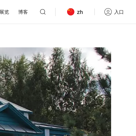
zh
展览
博客
入口