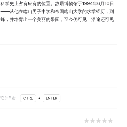
学史上占有应有的位置。故居博物馆于1994年6月10日
段——从他在喀山男子中学和帝国喀山大学的求学经历，到
养蜂，并培育出一个美丽的果园，至今仍可见，沿途还可见
择它并单击
CTRL
+
ENTER