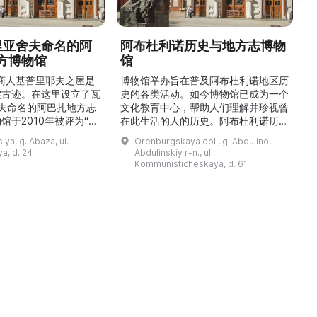
德里亚舍夫命名的阿
阿布杜利诺历史与地方志博物
方博物馆
馆
1
的商人基普里耶夫之屋是
博物馆举办旨在普及阿布杜利诺地区历
实古迹。在这里设立了瓦
史的各类活动。如今博物馆已成为一个
舍夫命名的阿巴扎地方志
文化教育中心，帮助人们理解并珍视曾
馆于2010年被评为“哈
在此生活的人的历史。阿布杜利诺历史
市级博物馆”。博物馆
与地方志博物馆于1966年在当地知名
ya, g. Abaza, ul.
Orenburgskaya obl., g. Abdulino,
及哈卡斯地区自公元前4
人士的倡议下创建。最初位于共产党街
a, d. 24
Abdulinskiy r-n., ul.
为主题，展出有箭头、刀
274号商人沃罗比约夫住宅附属建筑
Kommunisticheskaya, d. 61
质胸针、石磨等。庄园被
内。现址为共产党街61号。馆内常设
绕，院内有宽敞的谷仓和
展览包括“农民小屋”、“阿布杜利诺的
耶夫之屋是了解阿巴扎历
商人”、“战斗荣耀厅”和“阿布杜利诺：
史并度过难忘时光的绝佳场所。 ...
20世纪”。博物馆定期举办旨在推广阿
布杜利诺地区历史 ...