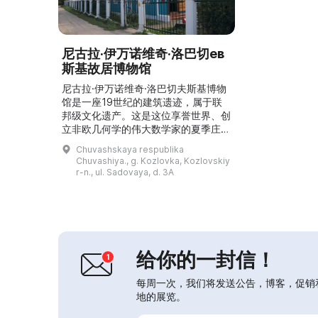
尼古拉·伊万诺维奇·洛巴切ев
斯基故居博物馆
尼古拉·伊万诺维奇·洛巴切夫斯基博物
馆是一座19世纪的建筑遗迹，属于联
邦级文化遗产。这是这位享誉世界、创
立非欧几何学的伟大数学家的夏季庄
园，他在世界科学史上占有应有的位
Chuvashskaya respublika
置。故居博物馆于1994年6月10日对
Chuvashiya., g. Kozlovka, Kozlovskiy
外开放，详尽展示了洛巴切夫斯基生平
r-n., ul. Sadovaya, d. 3A
的主要阶段——从他在喀山男子中学和
帝国喀山大学的求学经历，到他在科兹
洛夫卡庄园的生活。在这里他从事农
业、养蜂，并培育出一个美丽的果园，
至今仍可见，沿途还可见西伯...
给你的一封信！
每周一次，我们将发送公告，博客，促销
地的展览。