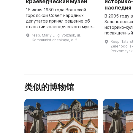
краеведческий музей
историко
наследия
15 июля 1980 года Волжской
городской Совет народных
В 2005 году 
депутатов принял решение об
Зеленодольс
открытии краеведческого музея,
историко-кул
который 2 октября 1981 года по
посвященный
resp. Mariy El, g. Volzhsk, ul.
приказу министра культуры стал
в Великой От
Kommunisticheskaya, d. 2.
Resp. Tatars
филиалом Республиканского н ...
Несмотря на 
Zelenodolʹski
музея не име
Pervomayska
из ...
类似的博物馆