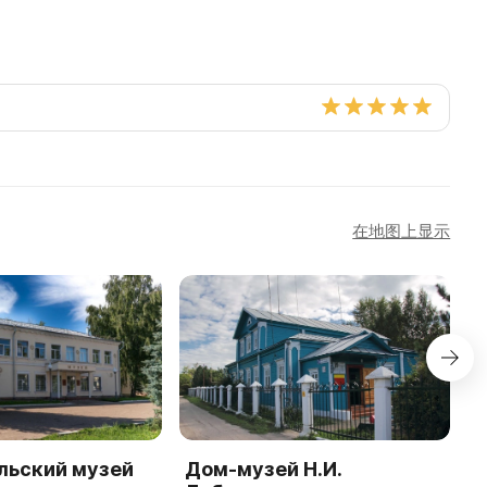
在地图上显示
льский музей
Дом-музей Н.И.
А