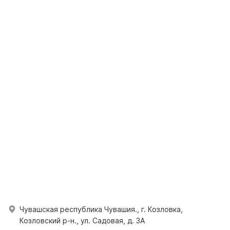
Чувашская республика Чувашия., г. Козловка,
Козловский р-н., ул. Садовая, д. 3А