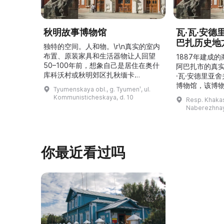
秋明故事博物馆
瓦·瓦·安
巴扎历史地
独特的空间。人和物。\r\n真实的室内
布置、原装家具和生活器物让人回望
1887年建成
50–100年前，想象自己是居住在奥什
阿巴扎市的真
库科沃村或秋明郊区扎秋缅卡
·瓦·安德里亚
（Затюменка）的一座小木屋的居
博物馆，该博物
Tyumenskaya obl., g. Tyumenʹ, ul.
民。\r\n\r\n博物馆的展览再现了我曾
卡斯共和国最佳
Kommunisticheskaya, d. 10
Resp. Khakasi
祖母安娜·科尔尼洛夫娜·奥什库科娃
的陈列以城市
Naberezhnay
（Анна Корниловна Ошкукова）一
–3世纪的历史
家的日常生活场景——她是一位“世代
具、青铜与银
为农”的农妇，其祖先在16世纪末是最
坚固的砖墙环
早从北德维纳（Северна ...
马厩。基普里
你最近看过吗