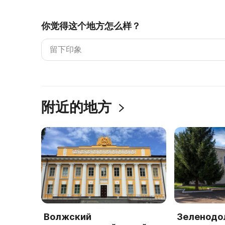
你觉得这个地方怎么样？
附近的地方
Волжский
Зеленодо