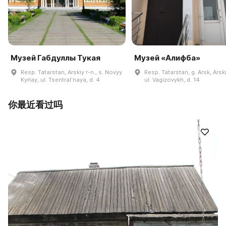
Музей Габдуллы Тукая
Музей «Алифба»
Resp. Tatarstan, Arskiy r-n., s. Novyy
Resp. Tatarstan, g. Arsk, Arski
Kyrlay, ul. Tsentralʹnaya, d. 4
ul. Vagizovykh, d. 14
你最近看过吗