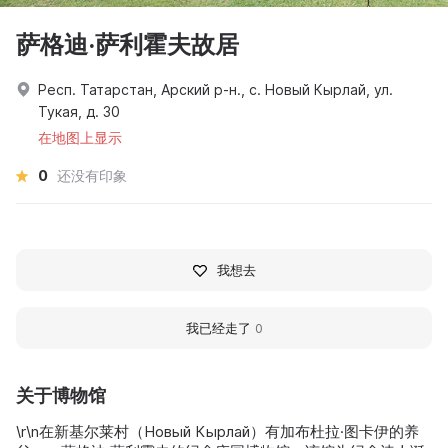
萨格迪·萨利霍夫故居
Респ. Татарстан, Арский р-н., с. Новый Кырлай, ул.
Тукая, д. 30
在地图上显示
0
还没有印象
我想去
我已经走了
0
关于博物馆
\r\n在新基尔莱村（Новый Кырлай）有加布杜拉·图卡伊的养