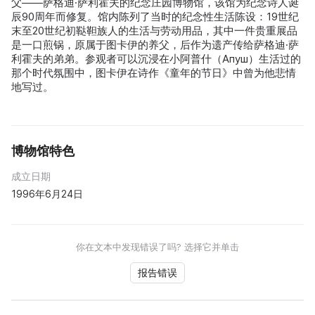
父——萨格迪·萨利霍夫的纪念庄园博物馆，该馆为纪念诗人诞
辰90周年而修复。馆内陈列了当时的纪念性生活陈设：19世纪
末至20世纪初鞑靼族人的生活与劳动用品，其中一件贵重展品
是一口煎锅，原属于图卡伊的养父，后作为遗产传给萨格迪·萨
利霍夫的弟弟。参观者可以沉浸在小阿普什（Апуш）生活过的
那个时代氛围中，图卡伊在诗作《童年的节日》中曾为他悲情
地写过。
博物馆特色
成立日期
1996年6月24日
你在文本中发现错误了吗? 选择它并单击
报告错误