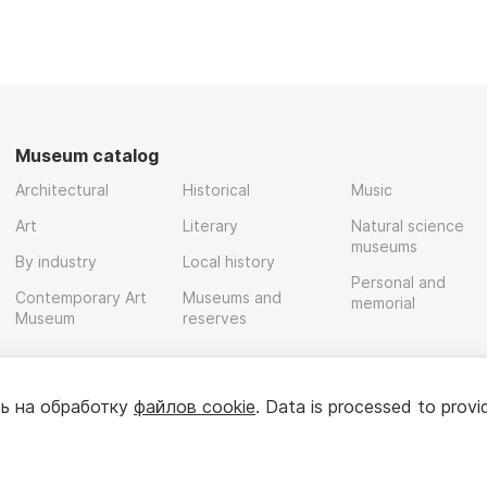
Museum catalog
Architectural
Historical
Music
Art
Literary
Natural science
museums
By industry
Local history
Personal and
Contemporary Art
Museums and
memorial
Museum
reserves
ь на обработку
файлов cookie
. Data is processed to provi
Policy
User agreement
For partners