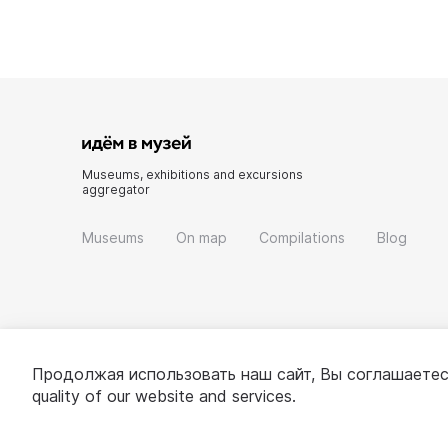
Museums, exhibitions and excursions
aggregator
Museums
On map
Compilations
Blog
Продолжая использовать наш сайт, Вы соглашаетес
quality of our website and services.
© 2022 - 2026 «Idem v muzei»
About project