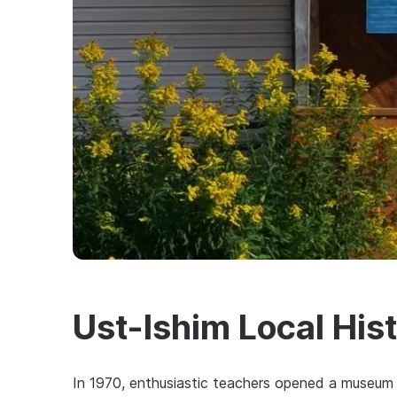
Ust-Ishim Local Hi
In 1970, enthusiastic teachers opened a museum c