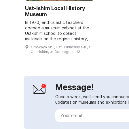
Ust-Ishim Local History
Museum
In 1970, enthusiastic teachers
opened a museum cabinet at the
Ust-Ishim school to collect
materials on the region's history,
and eight years later the museum
Omskaya obl., Ustʹ-Ishimskiy r-n., s.
moved into a separate building.
Ustʹ-Ishim, ul. Gorʹkogo, d. 13
Today it h...
Message!
Once a week, we'll send you announc
updates on museums and exhibitions in