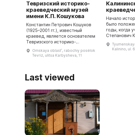
Тевризский историко-
Калининс
краеведческий музей
краеведч
имени К.П. Кошукова
Начало истор
было положе
Константин Петрович Кошуков
годы, когда 
(1925–2001 гг.), известный
Степанович К
краевед, является основателем
краеведчески
Тевризского историко-
Tyumenskaya o
со своими уч
краеведческого музея. Он
Kalinino, ul. 
Omskaya oblastʹ, rabochiy posëlok
представляет собой
Tevriz, ulitsa Karbysheva, 11
двухэтажное здание с основным
фондом, состоящим из ...
Last viewed