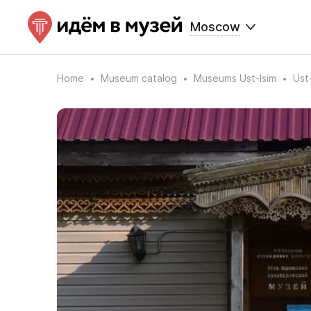
Moscow
Home
Museum catalog
Museums Ust-Isim
Ust