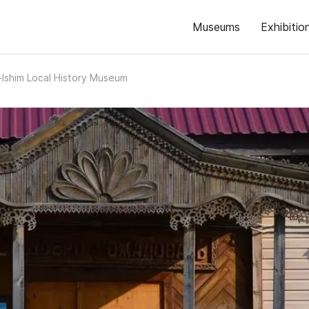
Museums
Exhibitio
-Ishim Local History Museum