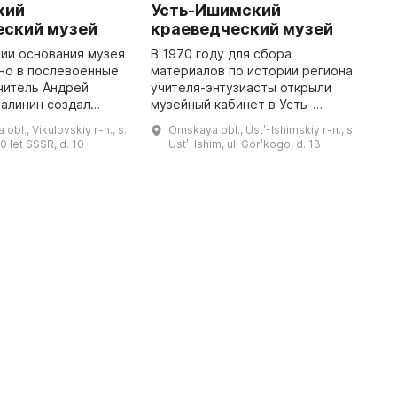
кий
Усть-Ишимский
П
еский музей
краеведческий музей
к
ии основания музея
В 1970 году для сбора
В
но в послевоенные
материалов по истории региона
м
учитель Андрей
учителя-энтузиасты открыли
З
алинин создал
музейный кабинет в Усть-
П
й уголок. Вместе
Ишимской школе, а через восемь
с
bl., Vikulovskiy r-n., s.
Omskaya obl., Ustʹ-Ishimskiy r-n., s.
ениками он собирал
лет музей переехал в отдельное
с
60 let SSSR, d. 10
Ustʹ-Ishim, ul. Gorʹkogo, d. 13
первые экспонаты: предметы ...
здание. На сегодняшний день в
о
нем н ...