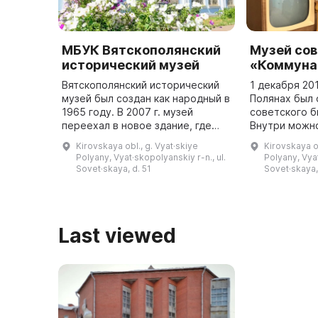
МБУК Вятскополянский
Музей сов
исторический музей
«Коммуна
Вятскополянский исторический
1 декабря 20
музей был создан как народный в
Полянах был 
1965 году. В 2007 г. музей
советского б
переехал в новое здание, где
Внутри можно
была создана постоянная
красные стен
Kirovskaya obl., g. Vyat·skiye
Kirovskaya ob
экспозиция, посвященная
символы ССС
Polyany, Vyat·skopolyanskiy r-n., ul.
Polyany, Vyat
истории Вятских Полян с
предметы бы
Sovet·skaya, d. 51
Sovet·skaya,
древнейших ...
Last viewed