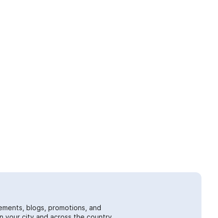
ements, blogs, promotions, and
 your city and across the country.