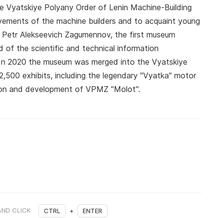
e Vyatskiye Polyany Order of Lenin Machine-Building
ements of the machine builders and to acquaint young
se. Petr Alekseevich Zagumennov, the first museum
 of the scientific and technical information
t. In 2020 the museum was merged into the Vyatskiye
,500 exhibits, including the legendary "Vyatka" motor
tion and development of VPMZ "Molot".
AND CLICK
CTRL
+
ENTER