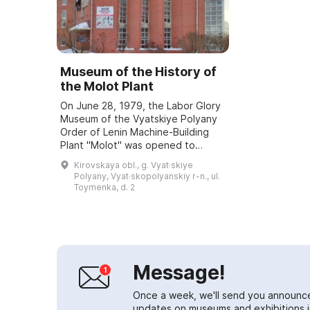
Museum of the History of
the Molot Plant
On June 28, 1979, the Labor Glory
Museum of the Vyatskiye Polyany
Order of Lenin Machine-Building
Plant "Molot" was opened to
promote the achievements of the
Kirovskaya obl., g. Vyat·skiye
machine builders and to acquaint
Polyany, Vyat·skopolyanskiy r-n., ul.
young peo...
Toymenka, d. 2
Message!
Once a week, we'll send you announc
updates on museums and exhibitions in