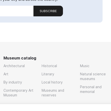
SUBSCRIBE
Museum catalog
Architectural
Historical
Music
Art
Literary
Natural science
museums
By industry
Local history
Personal and
Contemporary Art
Museums and
memorial
Museum
reserves