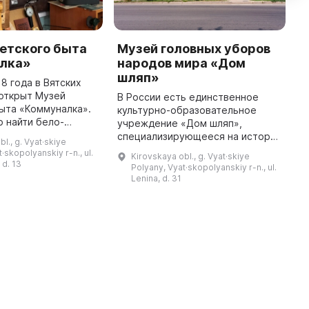
етского быта
Музей головных уборов
М
лка»
народов мира «Дом
«
шляп»
18 года в Вятских
2
открыт Музей
Т
В России есть единственное
ыта «Коммуналка».
В
культурно-образовательное
 найти бело-
м
учреждение «Дом шляп»,
ы, изображения и
«
специализирующееся на истории
l., g. Vyat·skiye
Р, портреты и
п
национальных головных уборов
·skopolyanskiy r-n., ul.
Kirovskaya obl., g. Vyat·skiye
та, создающие
м
народов мира. Для составления
 d. 13
Polyany, Vyat·skopolyanskiy r-n., ul.
атмосферу пр ...
коллекции было организовано
Lenina, d. 31
более 1 ...