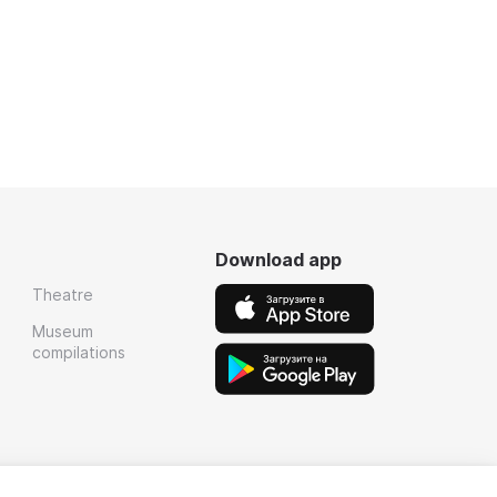
Download app
Theatre
Museum
compilations