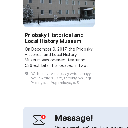
Priobsky Historical and
Local History Museum
On December 9, 2017, the Priobsky
Historical and Local History
Museum was opened, featuring
536 exhibits. It is located in two
halls. The first contains displays
AO. Khanty-Mansiyskiy Avtonomnyy
dedicated to the history of the
okrug - Yugra, Oktyabrʹskiy r-n., pgt.
town o...
Priobʹye, ul. Yugorskaya, d. 5
Message!
Once a week, we'll send you announc