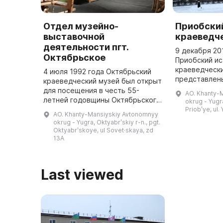
Отдел музейно-
Приобски
выставочной
краеведч
деятельности пгт.
9 декабря 20
Октябрьское
Приобский ис
краеведчески
4 июля 1992 года Октябрьский
представлены
краеведческий музей был открыт
Он расположе
для посещения в честь 55-
AO. Khanty-
первом из ни
летней годовщины Октябрьского
okrug - Yugra
экспозиции,
района. Идея создания музея
Priobʹye, ul.
AO. Khanty-Mansiyskiy Avtonomnyy
истории г ...
была предложена известными
okrug - Yugra, Oktyabrʹskiy r-n., pgt.
краеведами района: С. Н. Нарты
Oktyabrʹskoye, ul Sovet·skaya, zd
...
13A
Last viewed