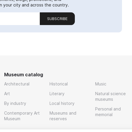
 your city and across the country.
SUBSCRIBE
Museum catalog
Architectural
Historical
Music
Art
Literary
Natural science
museums
By industry
Local history
Personal and
Contemporary Art
Museums and
memorial
Museum
reserves