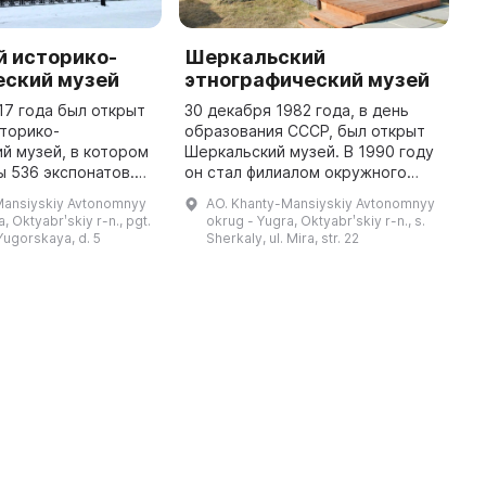
й историко-
Шеркальский
N
еский музей
этнографический музей
C
17 года был открыт
30 декабря 1982 года, в день
T
торико-
образования СССР, был открыт
S
й музей, в котором
Шеркальский музей. В 1990 году
o
 536 экспонатов.
он стал филиалом окружного
o
н в двух залах. В
краеведческого музея, а в 1992
b
Mansiyskiy Avtonomnyy
AO. Khanty-Mansiyskiy Avtonomnyy
х представлены
году вошел в структуру
T
, Oktyabrʹskiy r-n., pgt.
okrug - Yugra, Oktyabrʹskiy r-n., s.
 посвященные
Октябрьского районного отдела
 Yugorskaya, d. 5
Sherkaly, ul. Mira, str. 22
...