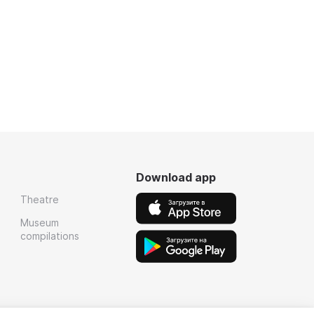
Download app
Theatre
Museum
compilations