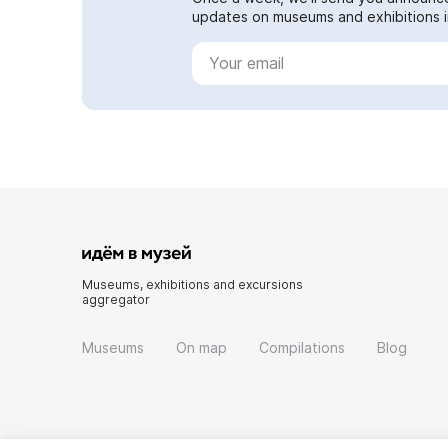
updates on museums and exhibitions in
Museums, exhibitions and excursions
aggregator
Museums
On map
Compilations
Blog