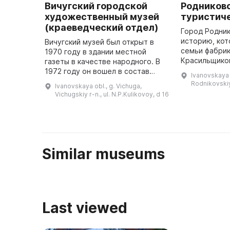
Вичугский городской
Родников
художественный музей
туристич
(краеведческий отдел)
Город Родни
историю, кот
Вичугский музей был открыт в
семьи фабри
1970 году в здании местной
Красильщико
газеты в качестве народного. В
только строи
1972 году он вошел в состав
Ivanovskaya o
и были истин
Ивановского областного
Rodnikovskiy 
Ivanovskaya obl., g. Vichuga,
Для детей ра
краеведческого музея. В 1985
Vichugskiy r-n., ul. N.P.Kulikovoy, d 16
году была открыта экспозиция
музе ...
Similar museums
Last viewed