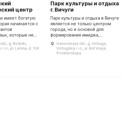
ский
Парк культуры и отдыха
В
еский центр
г. Вичуги
х
(
ки имеет богатую
Парк культуры и отдыха в Вичуге
орая начинается с
является не только центром
В
кантов
города, но и основой для
в
вых, которые не
формирования имиджа,
к
ли ткацкие цеха, но
состоятельности,
б
bl., g. Rodniki,
Ivanovskaya obl., g. Vichuga,
ными меценатами.
цивилизованности, гордости и
п
r-n., pl. Lenina, d. 10A
Vichugskiy r-n., ul. Bolʹshaya
бочих их
привлекательности местных
х
Proletarskaya
мануфактур была ...
жителей. На площади в 9 ...
м