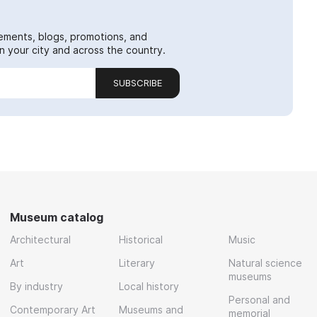
ements, blogs, promotions, and
 your city and across the country.
SUBSCRIBE
Museum catalog
Architectural
Historical
Music
Art
Literary
Natural science
museums
By industry
Local history
Personal and
Contemporary Art
Museums and
memorial