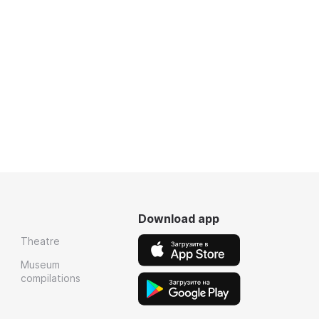
Download app
Theatre
Museum
compilations