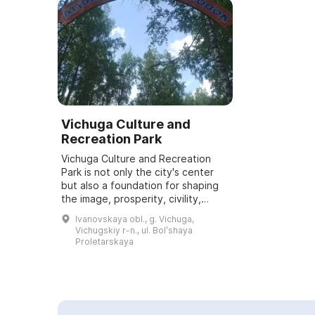
Vichuga Culture and
Recreation Park
Vichuga Culture and Recreation
Park is not only the city's center
but also a foundation for shaping
the image, prosperity, civility,
pride, and appeal of local
Ivanovskaya obl., g. Vichuga,
residents. Covering 9.5 hectares, it
Vichugskiy r-n., ul. Bolʹshaya
inc...
Proletarskaya