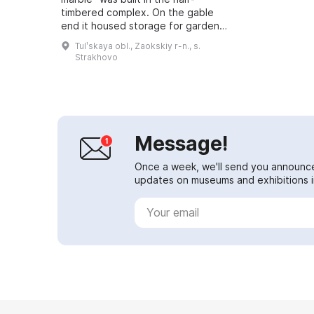
timbered complex. On the gable
end it housed storage for garden
tools, and on the front there was
Tulʹskaya obl., Zaokskiy r-n., s.
the carpentry workshop of Ivan
Strakhovo
Mikhailovi...
Message!
Once a week, we'll send you announc
updates on museums and exhibitions in