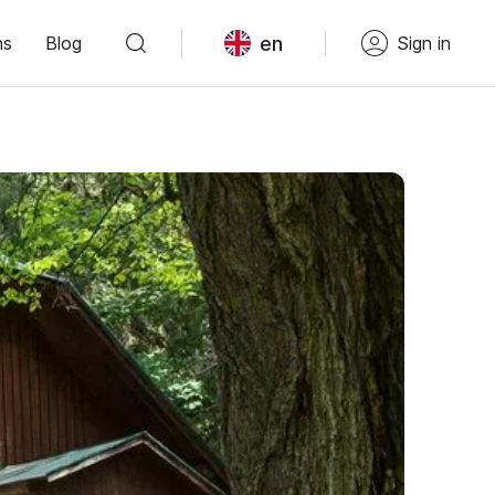
en
ns
Blog
Sign in