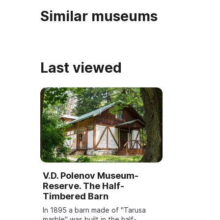
Similar museums
Last viewed
V.D. Polenov Museum-
Reserve. The Half-
Timbered Barn
In 1895 a barn made of "Tarusa
marble" was built in the half-