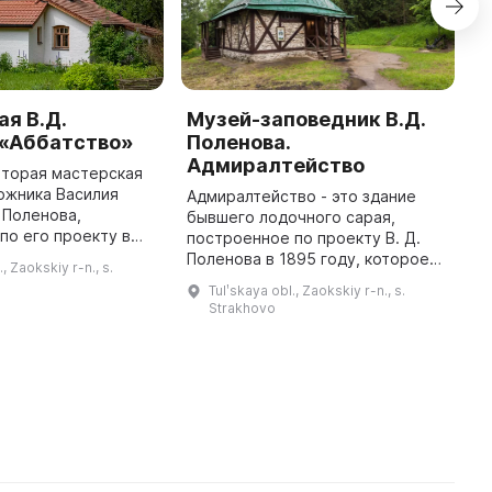
я В.Д.
Музей-заповедник В.Д.
М
 «Аббатство»
Поленова.
П
Адмиралтейство
с
вторая мастерская
ожника Василия
Адмиралтейство - это здание
В
 Поленова,
бывшего лодочного сарая,
п
по его проекту в
построенное по проекту В. Д.
м
но имеет оттенки
Поленова в 1895 году, которое
н
., Zaokskiy r-n., s.
 готического
использовалось для зимовки
с
Tulʹskaya obl., Zaokskiy r-n., s.
кже включает в себя
лодок. Оно было построено в
—
Strakhovo
стиле фахверк, характерном для
за ...