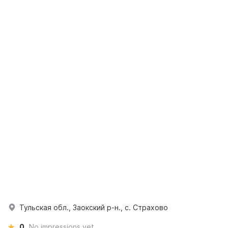
Тульская обл., Заокский р-н., с. Страхово
0
No impressions yet