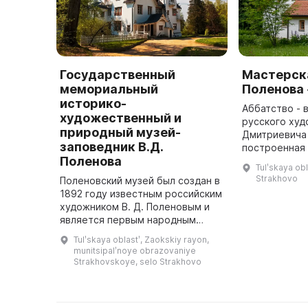
Государственный
Мастерска
мемориальный
Поленова
историко-
Аббатство - 
художественный и
русского худ
природный музей-
Дмитриевича
заповедник В.Д.
построенная 
Поленова
1904 году. О
Tulʹskaya obl
романского и
Strakhovo
Поленовский музей был создан в
стилей, а та
1892 году известным российским
мастер ...
художником В. Д. Поленовым и
является первым народным
музеем в русской деревне.
Tulʹskaya oblastʹ, Zaokskiy rayon,
Здесь представлены различные
munitsipalʹnoye obrazovaniye
коллекции, в том числе художе ...
Strakhovskoye, selo Strakhovo