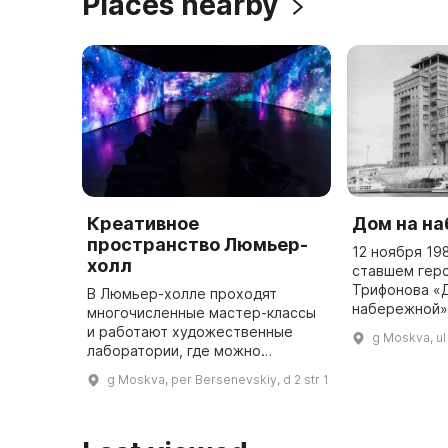
Places nearby
Креативное
Дом на н
пространство Люмьер-
12 ноября 19
холл
ставшем гер
Трифонова «
В Люмьер-холле проходят
набережной»,
многочисленные мастер-классы
жильцов был 
и работают художественные
g Moskva, ul
музей, один 
лаборатории, где можно
посвященный 
поработать над собственными
g Moskva, per Bersenevskiy, d 2 str 1
музее пре ...
творческими идеями. Здесь
можно посетить вечерние
представления, поуча ...