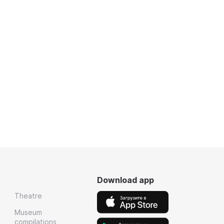
Download app
Theatre
Museum
compilations