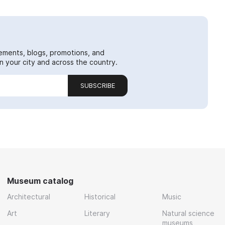
ements, blogs, promotions, and
 your city and across the country.
SUBSCRIBE
Museum catalog
Architectural
Historical
Music
Art
Literary
Natural science
museums