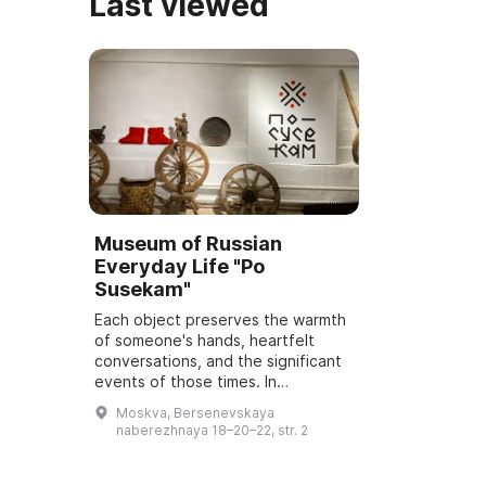
Last viewed
Museum of Russian
Everyday Life "Po
Susekam"
Each object preserves the warmth
of someone's hands, heartfelt
conversations, and the significant
events of those times. In
traditional museums it is hard to
Moskva, Bersenevskaya
come into contact with history.
naberezhnaya 18–20–22, str. 2
Everywhere...