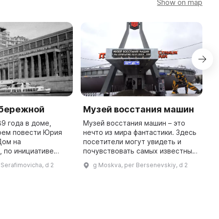
Show on map
абережной
Музей восстания машин
Д
89 года в доме,
Музей восстания машин – это
Д
оем повести Юрия
нечто из мира фантастики. Здесь
г
Дом на
посетители могут увидеть и
о
 по инициативе
почувствовать самых известных
в
открыт уникальный
супергероев фильмов и комиксов
в
 Serafimovicha, d 2
g Moskva, per Bersenevskiy, d 2
из немногих в мире,
в натуральную величину. Всего 8
к
истории дома. В
тематических залов п ...
м