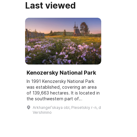
Last viewed
Kenozersky National Park
In 1991 Kenozersky National Park
was established, covering an area
of 139,663 hectares. It is located in
the southwestern part of
Arkhangelsk Oblast within the
Arkhangelʹskaya obl, Plesetskiy r-n, d
territories of Plesetsky and
Vershinino
Kargopolsky...