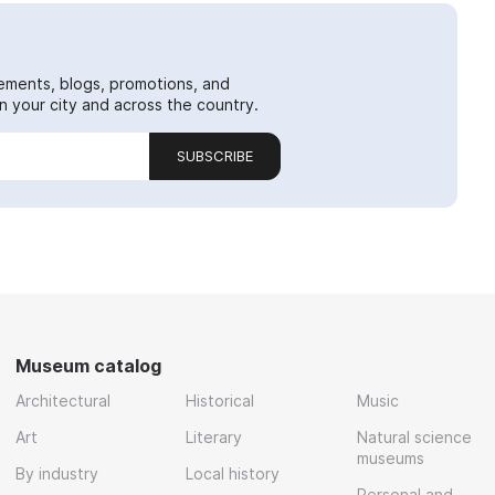
ements, blogs, promotions, and
 your city and across the country.
SUBSCRIBE
Museum catalog
Architectural
Historical
Music
Art
Literary
Natural science
museums
By industry
Local history
Personal and