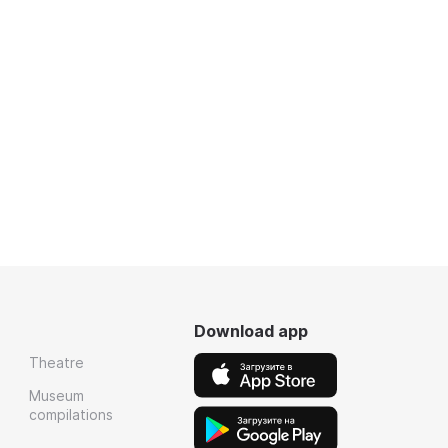
Download app
Theatre
Museum
compilations