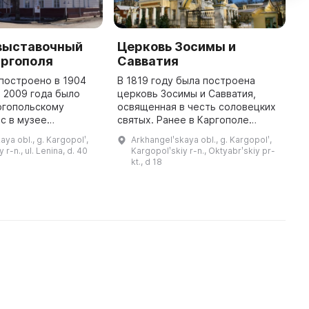
выставочный
Церковь Зосимы и
К
аргополя
Савватия
н
построено в 1904
В 1819 году была построена
В
е 2009 года было
церковь Зосимы и Савватия,
К
ргопольскому
освященная в честь соловецких
з
с в музее
святых. Ранее в Каргополе
г
кспозиции по
существовала деревянная
з
aya obl., g. Kargopolʹ,
Arkhangelʹskaya obl., g. Kargopolʹ,
кусству,
церковь, но в 1815–1818 годах
о
 r-n., ul. Lenina, d. 40
Kargopolʹskiy r-n., Oktyabrʹskiy pr-
 комплексы для
она была перестроена в
П
kt., d 18
детей и от 8 до 10 времен ...
каменную по п ...