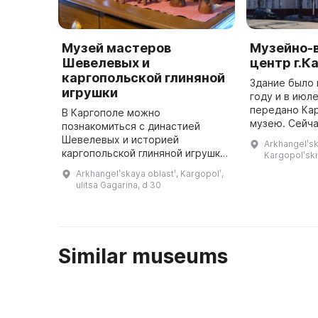
Музей мастеров
Музейно-
Шевелевых и
центр г.К
каргопольской глиняной
Здание было 
игрушки
году и в июл
передано Ка
В Каргополе можно
музею. Сейча
познакомиться с династией
размещены э
Шевелевых и историей
Arkhangelʹsk
народному ис
каргопольской глиняной игрушки,
Kargopolʹskiy
выставочные
которая появилась в этом городе
Arkhangelʹskaya oblastʹ, Kargopolʹ,
благодаря залежам гончарной
ulitsa Gagarina, d 30
глины. Шевелевы принадлежали к
династии гон ...
Similar museums