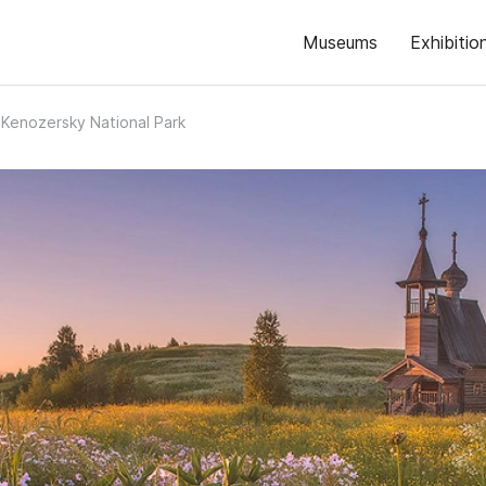
Museums
Exhibitio
Kenozersky National Park