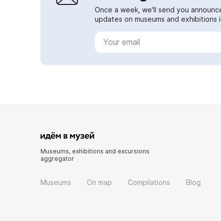
Once a week, we'll send you announc
updates on museums and exhibitions in
Museums, exhibitions and excursions
aggregator
Museums
On map
Compilations
Blog