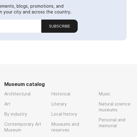
ements, blogs, promotions, and
 your city and across the country.
SUBSCRIBE
Museum catalog
Architectural
Historical
Music
Art
Literary
Natural science
museums
By industry
Local history
Personal and
Contemporary Art
Museums and
memorial
Museum
reserves