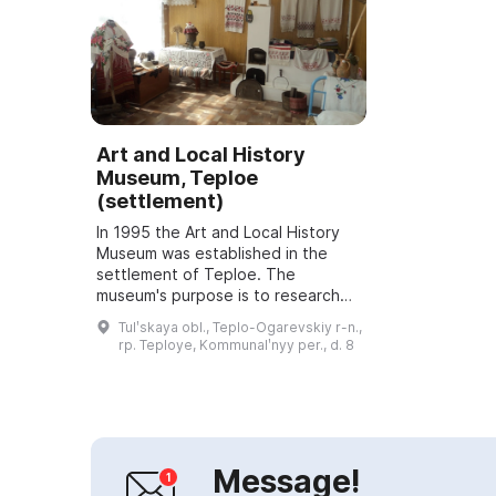
Art and Local History
Museum, Teploe
(settlement)
In 1995 the Art and Local History
Museum was established in the
settlement of Teploe. The
museum's purpose is to research
and present the history, nature
Tulʹskaya obl., Teplo-Ogarevskiy r-n.,
and culture of the Teplo-
rp. Teploye, Kommunalʹnyy per., d. 8
Ogarevsky District. T...
Message!