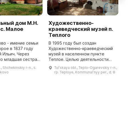
ьный дом М.Н.
Художественно-
П
 с. Малое
краеведческий музей п.
к
Теплого
«
Г
во - имение семьи
В 1995 году был создан
у
орое в 1837 году
Художественно-краеведческий
й Ильич. Через
музей в населенном пункте
1
го младшая сестра
Теплое. Целью деятельности
о
евна получила его
музея является исследование и
р
., Shchekinskiy r-n., s.
Tulʹskaya obl., Teplo-Ogarevskiy r-n.,
аследства. Здесь
представление истории,
и
ykovo
rp. Teploye, Kommunalʹnyy per., d. 8
Лев Николаевич создал мно ...
природы и культуры
Г
Теплоянского района. В ф ...
К