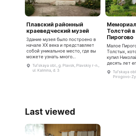
Плавский районный
Мемориал
краеведческий музей
Толстой в
Пирогово
Здание музея было построено в
начале XX века и представляет
Малое Пирого
собой уникальное место, где вы
Толстых, кот
можете узнать много
купил Никола
интересного о князьях
десять лет е
Tulʹskaya obl., g. Plavsk, Plavskiy r-n.,
Гагариных, их роли в развитии
Мария Никола
ul. Kalinina, d. 3
Tulʹskaya obl
села Сергиевского (ныне г.
в качестве н
Pirogovo-Z
Плавск), а ...
Last viewed