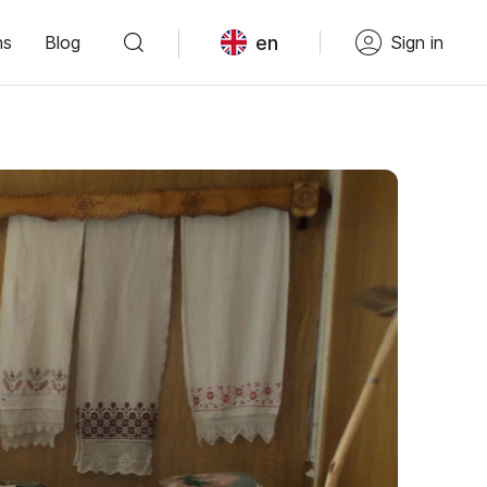
en
ns
Blog
Sign in