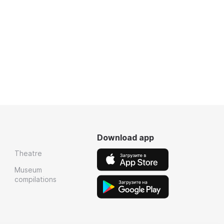
Download app
Theatre
Museum
compilations