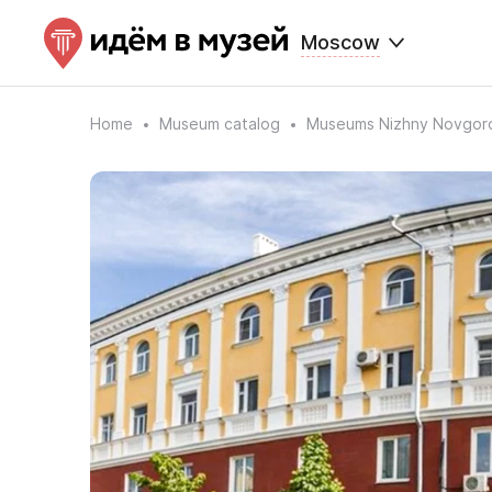
Moscow
Home
Museum catalog
Museums Nizhny Novgor