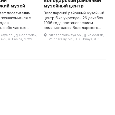
кий
Володарский районный
М
ский музей
музейный центр
д
ш
ает посетителям
Володарский районный музейный
 познакомиться с
центр был учрежден 26 декабря
В
ода и
1996 года постановлением
М
ь себя частью
администрации Володарского
п
 народа. С 2012
района Нижегородской области.
С
kaya obl., g. Bogorodsk,
Nizhegorodskaya obl., g. Volodarsk,
 первого этажа
В его фондах собраны предметы,
С
-n., ul. Lenina, d. 222
Volodarskiy r-n., ul. Klubnaya, d. 6
тавлена
отражающие историю района: ...
Л
историческая экспозиция, ...