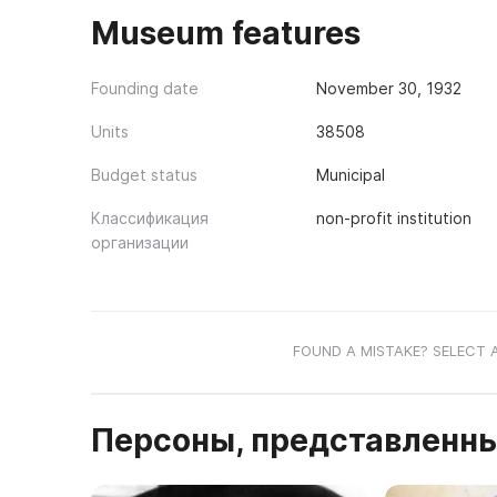
Museum features
Founding date
November 30, 1932
Units
38508
Budget status
Municipal
Классификация
non-profit institution
организации
FOUND A MISTAKE? SELECT 
Персоны, представленны