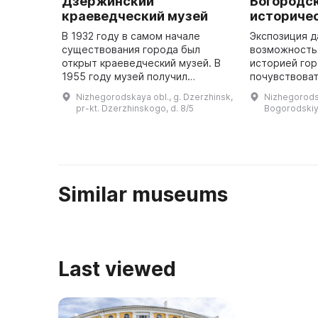
Дзержинский
Богородс
краеведческий музей
историче
В 1932 году в самом начале
Экспозиция д
существования города был
возможность
открыт краеведческий музей. В
историей гор
1955 году музей получил
почувствоват
собственное здание, а жители
богородского
Nizhegorodskaya obl., g. Dzerzhinsk,
Nizhegorods
города помогли расширить его
года в залах
pr-kt. Dzerzhinskogo, d. 8/5
Bogorodskiy r
коллекцию, принося в него
музея предс
предметы о ...
Similar museums
Last viewed