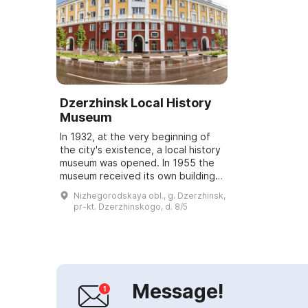
Dzerzhinsk Local History
Museum
In 1932, at the very beginning of
the city's existence, a local history
museum was opened. In 1955 the
museum received its own building,
and the city's residents helped
Nizhegorodskaya obl., g. Dzerzhinsk,
expand its collection by bringi...
pr-kt. Dzerzhinskogo, d. 8/5
Message!