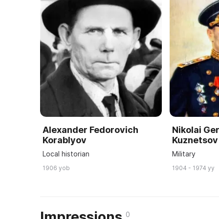
Alexander Fedorovich
Nikolai Ge
Korablyov
Kuznetsov
Local historian
Military
1906 yob
1904 - 1974 yy
Impressions
0